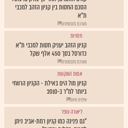
הסכם החסות בין קניון הזהב למכבי
ת"א
{19}
מערכת גלובספורט
חסויות
קניון הזהב יעניק חסות למכבי ת"א
כדורסל בסך 450 אלף שקל
{19}
מערכת גלובספורט
אמות השקעות
קניון מול הים באילת - הקניון הרווחי
ביותר למ"ר ב-2010
{19}
אילנית חיות
ליאורה עופר
"גם פנינה כמו קניון רמת-אביב ניתן