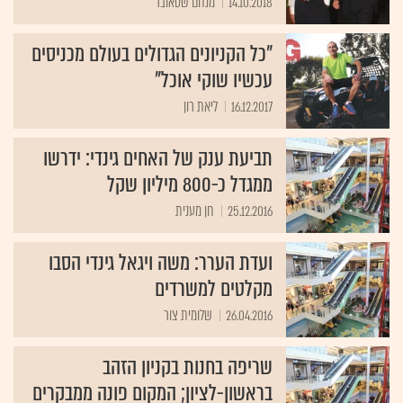
14.10.2018
מנחם שטאובר
"כל הקניונים הגדולים בעולם מכניסים
עכשיו שוקי אוכל"
16.12.2017
ליאת רון
תביעת ענק של האחים גינדי: ידרשו
ממגדל כ-800 מיליון שקל
25.12.2016
חן מענית
ועדת הערר: משה ויגאל גינדי הסבו
מקלטים למשרדים
26.04.2016
שלומית צור
שריפה בחנות בקניון הזהב
בראשון-לציון; המקום פונה ממבקרים