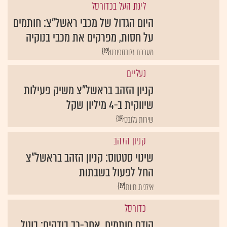
ליגת העל בכדורסל
היום הגדול של מכבי ראשל"צ: חותמים
על חסות, מפרקים את מכבי בנוקיה
{19}
מערכת גלובספורט
נעליים
קניון הזהב בראשל"צ משיק פעילות
שיווקית ב-4 מיליון שקל
{19}
שירות גלובס
קניון הזהב
שינוי סטטוס: קניון הזהב בראשל"צ
החל לפעול בשבתות
{19}
אילנית חיות
כדורסל
קודם חותמים, אחר-כך בודקים: בוטל