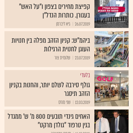
קפיצת מחירים בצפון ו"על האש"
בעגורן. כותרות הנדל"ן
26.07.2019
גיא ליברמן
ביהמ"ש: קניון הזהב מפלה בין חנויות
העוגן לחנוית הרגילות
23.07.2019
שלומית צור
בלעדי
גולף סירבה לשלם יותר, והחנות בקניון
הזהב תיסגר
12.03.2019
שני מוזס
האחים גינדי תובעים 800 מ' ש' ממגדל
בגין טרפוד "גולדן מרקט"