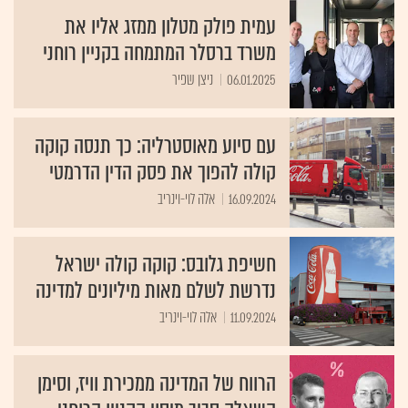
עמית פולק מטלון ממזג אליו את
משרד ברסלר המתמחה בקניין רוחני
06.01.2025
ניצן שפיר
עם סיוע מאוסטרליה: כך תנסה קוקה
קולה להפוך את פסק הדין הדרמטי
16.09.2024
אלה לוי-וינריב
חשיפת גלובס: קוקה קולה ישראל
נדרשת לשלם מאות מיליונים למדינה
11.09.2024
אלה לוי-וינריב
הרווח של המדינה ממכירת וויז, וסימן