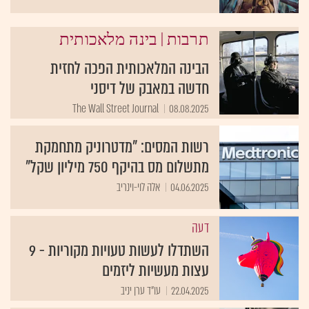
|
תרבות
בינה מלאכותית
הבינה המלאכותית הפכה לחזית
חדשה במאבק של דיסני
The Wall Street Journal
08.08.2025
רשות המסים: "מדטרוניק מתחמקת
מתשלום מס בהיקף 750 מיליון שקל"
04.06.2025
אלה לוי-וינריב
דעה
השתדלו לעשות טעויות מקוריות - 9
עצות מעשיות ליזמים
22.04.2025
עו"ד ערן יניב