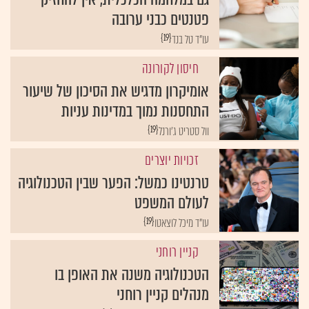
פטנטים כבני ערובה
{19}
עו"ד טל בנד
חיסון לקורונה
אומיקרון מדגיש את הסיכון של שיעור
התחסנות נמוך במדינות עניות
{19}
וול סטריט ג'ורנל
זכויות יוצרים
טרנטינו כמשל: הפער שבין הטכנולוגיה
לעולם המשפט
{19}
עו"ד מיכל לוצאטו
קניין רוחני
הטכנולוגיה משנה את האופן בו
מנהלים קניין רוחני