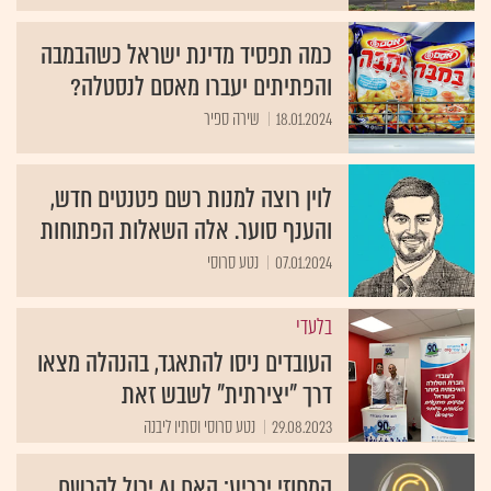
כמה תפסיד מדינת ישראל כשהבמבה
והפתיתים יעברו מאסם לנסטלה?
18.01.2024
שירה ספיר
לוין רוצה למנות רשם פטנטים חדש,
והענף סוער. אלה השאלות הפתוחות
07.01.2024
נטע סרוסי
בלעדי
העובדים ניסו להתאגד, בהנהלה מצאו
דרך "יצירתית" לשבש זאת
29.08.2023
נטע סרוסי וסתיו ליבנה
המחוזי יכריע: האם AI יכול להרשם