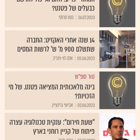
כבעלים של פטנט?
26.07.2023
נטע סרוסי
14 שנה אחרי האקזיט: החברה
שתשלם 900 מ' ש' לרשות המסים
05.06.2023
אלה לוי-וינריב
טור סופ"ש
בינה מלאכותית המציאה פטנט. של מי
הזכויות?
02.06.2023
אבישי גרינצייג
"שעת חירום": ענקית טכנולוגיה עצרה
פיתוח של קניין רוחני בארץ