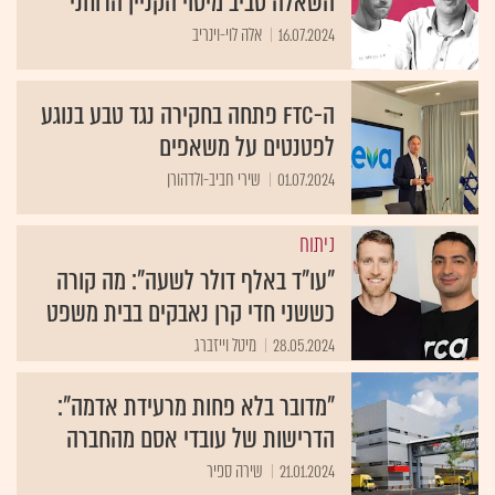
השאלה סביב מיסוי הקניין הרוחני
16.07.2024
אלה לוי-וינריב
ה-FTC פתחה בחקירה נגד טבע בנוגע
לפטנטים על משאפים
01.07.2024
שירי חביב-ולדהורן
ניתוח
"עו"ד באלף דולר לשעה": מה קורה
כששני חדי קרן נאבקים בבית משפט
28.05.2024
מיטל וייזברג
"מדובר בלא פחות מרעידת אדמה":
הדרישות של עובדי אסם מהחברה
21.01.2024
שירה ספיר