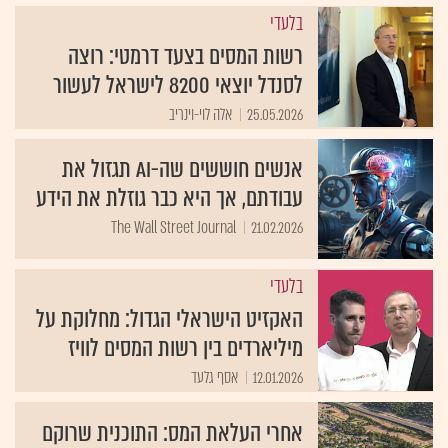
בלעדי
רשות המסים בצעד דרמטי: רוצה
לסנדל יוצאי 8200 לישראל לעשור
25.05.2026
אלה לוי-וינריב
אנשים חוששים שה-AI תגזול את
עבודתם, אך היא כבר גוזלת את הידע
The Wall Street Journal
21.02.2026
בלעדי
האקזיט הישראלי הגדול: מחלוקת על
מיליארדים בין רשות המסים לוויז
12.01.2026
אסף גלעד
אחרי העלאת המס: התוכנית שרוקם