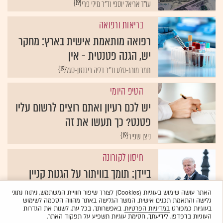
{19}
עו"ד אריאל יוספי וד"ר מילי פרי
בריאות ורפואה
רפואה מותאמת אישית בארץ: מחקר
יש, הגנה פטנטית - אין
{19}
תמר מורג-סלע וד"ר דליה ריבנזון-סגל
הטיפ היומי
יש לכם רעיון ואתם רוצים לרשום עליו
פטנט? כך תעשו את זה
{19}
ניצן שפיר
חיסון לקורונה
ביידן: תומך בוויתור על הגנות קניין
רוחני של חיסוני קורונה
האתר עושה שימוש בעוגיות (Cookies) לצורך שיפור חוויית המשתמש, ניתוח נתוני
{19}
גלישה והתאמת תכנים אישית. המשך הגלישה באתר מהווה הסכמה לשימוש
וול סטריט ג'ורנל
בעוגיות כמפורט
במדיניות הפרטיות
. באפשרותך, בכל עת, לשנות את הגדרות
העוגיות בדפדפן. לידיעתך, חסימת עוגיות תשפיע על תפקוד האתר.