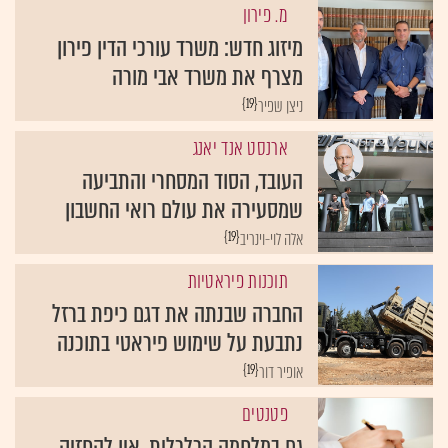
מ. פירון
מיזוג חדש: משרד עורכי הדין פירון
מצרף את משרד אבי מורה
{19}
ניצן שפיר
ארנסט אנד יאנג
העובד, הסוד המסחרי והתביעה
שמסעירה את עולם רואי החשבון
{19}
אלה לוי-וינריב
תוכנות פיראטיות
החברה שבנתה את דגם כיפת ברזל
נתבעת על שימוש פיראטי בתוכנה
{19}
אופיר דור
פטנטים
גם במלחמה הכלכלית, אין להחזיק