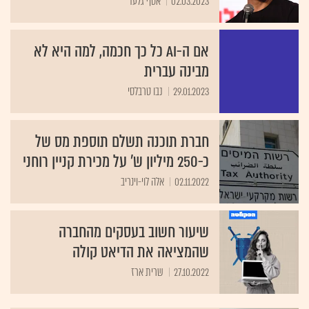
02.03.2023
אסף גלעד
אם ה-AI כל כך חכמה, למה היא לא
מבינה עברית
29.01.2023
נבו טרבלסי
חברת תוכנה תשלם תוספת מס של
כ-250 מיליון ש' על מכירת קניין רוחני
02.11.2022
אלה לוי-וינריב
שיעור חשוב בעסקים מהחברה
שהמציאה את הדיאט קולה
27.10.2022
שרית ארז