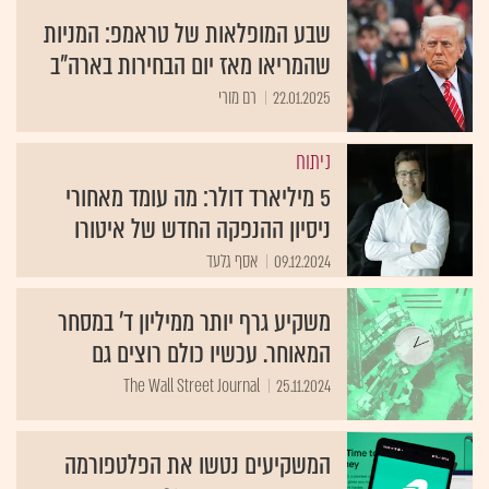
שבע המופלאות של טראמפ: המניות
שהמריאו מאז יום הבחירות בארה"ב
22.01.2025
רם מורי
ניתוח
5 מיליארד דולר: מה עומד מאחורי
ניסיון ההנפקה החדש של איטורו
09.12.2024
אסף גלעד
משקיע גרף יותר ממיליון ד' במסחר
המאוחר. עכשיו כולם רוצים גם
The Wall Street Journal
25.11.2024
המשקיעים נטשו את הפלטפורמה