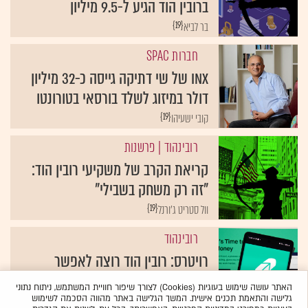
ברובין הוד הגיע ל-9.5 מיליון
{19}
בר לביא
חברות SPAC
INX של שי דתיקה גייסה כ-32 מיליון
דולר במיזוג לשלד בורסאי בטורונטו
{19}
קובי ישעיהו
רובינהוד
| פרשנות
קריאת הקרב של משקיעי רובין הוד:
"זה רק משחק בשבילי"
{19}
וול סטריט ג'ורנל
רובינהוד
רויטרס: רובין הוד רוצה לאפשר
למשתמשים להשתתף בהנפקות
האתר עושה שימוש בעוגיות (Cookies) לצורך שיפור חוויית המשתמש, ניתוח נתוני
{19}
גלישה והתאמת תכנים אישית. המשך הגלישה באתר מהווה הסכמה לשימוש
שירות גלובס