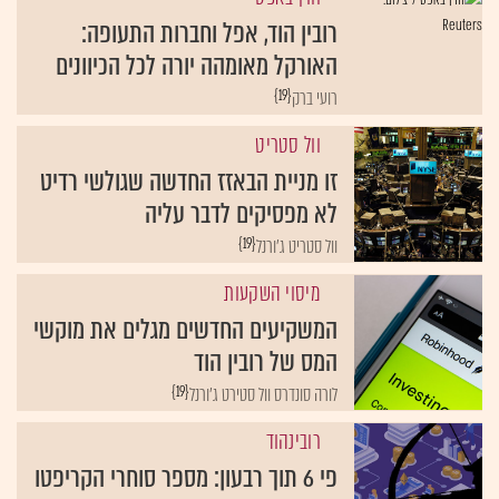
רובין הוד, אפל וחברות התעופה:
האורקל מאומהה יורה לכל הכיוונים
{19}
רועי ברק
וול סטריט
זו מניית הבאזז החדשה שגולשי רדיט
לא מפסיקים לדבר עליה
{19}
וול סטריט ג'ורנל
מיסוי השקעות
המשקיעים החדשים מגלים את מוקשי
המס של רובין הוד
{19}
לורה סונדרס וול סטירט ג'ורנל
רובינהוד
פי 6 תוך רבעון: מספר סוחרי הקריפטו