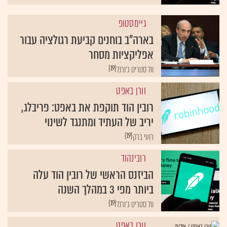
גיימסטופ
בארה"ב בוחנים קביעת רגולציה עבור
אפליקציות מסחר
{19}
וול סטריט ג'ורנל
וורן באפט
רובין הוד תוקפת את באפט: פריבלג,
יריב של העתיד ומתנגד לשינוי
{19}
רועי ברק
רובינהוד
הביזנס הראשי של רובין הוד עלה
ביותר מפי 3 במהלך השנה
{19}
וול סטריט ג'ורנל
וורן באפט