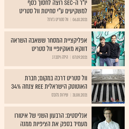
יו"ר ה-SEC רוצה לחסוך כסף
למשקיעים ע"י סחיטת וול סטריט
06.10.2021
וול סטריט ג'ורנל
אפליקציית המסחר ששאבה השראה
דווקא מאוקיופיי וול סטריט
07.09.2021
הילה ויסברג
וול סטריט דרכה במקום; חברת
האוטוטק הישראלית REE צנחה 34%
31.08.2021
שירות גלובס
אנליסטים: הרבעון השני של איטורו
מעמיד בספק את הציפיות ממנה