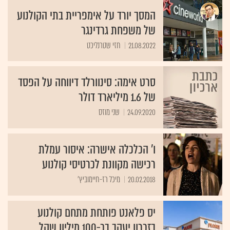
המסך יורד על אימפריית בתי הקולנוע
של משפחת גרדינגר
21.08.2022
חזי שטרנליכט
סרט אימה: סינוורלד דיווחה על הפסד
של 1.6 מיליארד דולר
24.09.2020
שני מוזס
ו' הכלכלה אישרה: איסור עמלת
רכישה מקוונת לכרטיסי קולנוע
20.02.2018
מיכל רז-חיימוביץ'
יס פלאנט פותחת מתחם קולנוע
בזכרון יעקב בכ-100 מיליון שקל