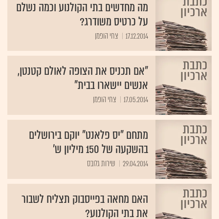
מה מחדשים בתי הקולנוע וכמה נשלם
על כרטיס משודרג?
17.12.2014
צחי הופמן
"אם תכניס את הצופה לאולם קטנטן,
אנשים יישארו בבית"
17.05.2014
צחי הופמן
מתחם "יס פלאנט" יוקם בירושלים
בהשקעה של 150 מיליון ש'
29.04.2014
שירות גלובס
האם מחאה בפייסבוק תצליח לשבור
את בתי הקולנוע?