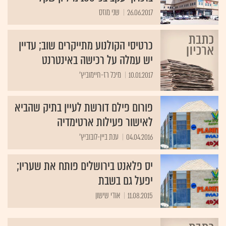
26.06.2017
שני מוזס
כרטיסי הקולנוע מתייקרים שוב; עדיין
יש עמלה על רכישה באינטרנט
10.01.2017
מיכל רז-חיימוביץ'
פורום פילם דורשת לעיין בתיק שהביא
לאישור פעילות ארטימדיה
04.04.2016
ענת ביין-לובוביץ'
יס פלאנט בירושלים פותח את שעריו;
יפעל גם בשבת
11.08.2015
אודי שישון