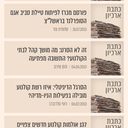
פורסם מכרז לפיתוח טיילת סביב אגם
הסופרלנד בראשל"צ
31.07.2013
שלומית צור
זה לא הסרט: מה מושך קהל לבתי
הקולנוע? התשובה מפתיעה
04.06.2013
מתן שירם
הסרגל הדיגיטלי: איזו רשת קולנוע
מובילה בפעילות הניו-מדיה?
06.02.2013
רועי גולדנברג
137 אולמות קולנוע חדשים צפויים
לקום בארץ עד סוף 2014