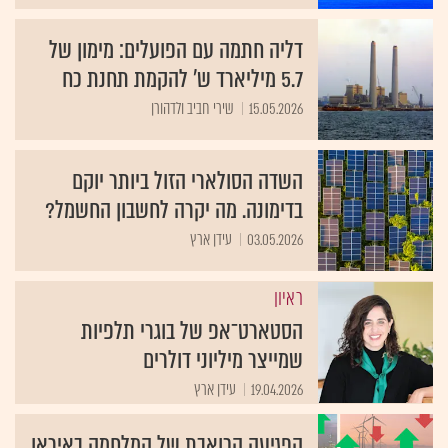
דליה חתמה עם הפועלים: מימון של
5.7 מיליארד ש' להקמת תחנת כח
15.05.2026
שירי חביב ולדהורן
השדה הסולארי הזול ביותר יוקם
בדימונה. מה יקרה לחשבון החשמל?
03.05.2026
עידן ארץ
ראיון
הסטארט־אפ של בוגרי תלפיות
שמייצר מיליוני דולרים
19.04.2026
עידן ארץ
הפגיעה הכואבת של המלחמה באיראן