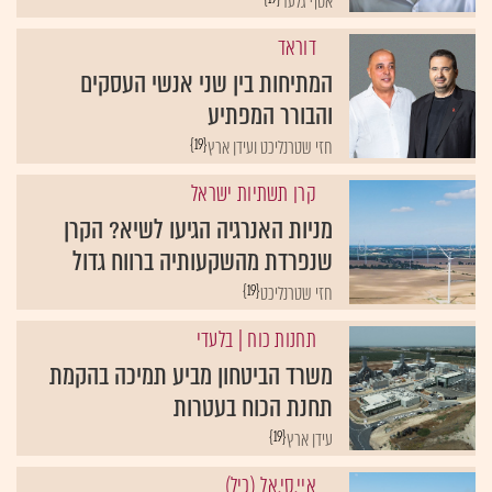
אסף גלעד
דוראד
המתיחות בין שני אנשי העסקים
והבורר המפתיע
{19}
חזי שטרנליכט ועידן ארץ
קרן תשתיות ישראל
מניות האנרגיה הגיעו לשיא? הקרן
שנפרדת מהשקעותיה ברווח גדול
{19}
חזי שטרנליכט
תחנות כוח
| בלעדי
משרד הביטחון מביע תמיכה בהקמת
תחנת הכוח בעטרות
{19}
עידן ארץ
איי.סי.אל (כיל)