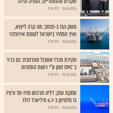
שקלים מהמוסדיים; המניה נפלה
04.06.2026
עידן ארץ
משק הגז ב-2025: מה קרה ליצוא,
ואיך המחיר בישראל לעומת אירופה?
03.06.2026
עידן ארץ
חקירת מכרז אשכול מתרחבת: גם בכיר
ב־OPC זומן ע"י רשות התחרות
25.05.2026
עידן ארץ
עסקת ענק: דליה תרכוש מניו-מד ורציו
גז מלוויתן ב-6.7 מיליארד דולר
20.05.2026
עידן ארץ