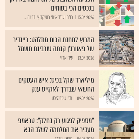
בנכסים הכי בטוחים
15.04.2026
רו"ח ועו"ד איתי רושקביץ ודרינה ...
המרוץ לתחנת הכוח מתלהט: ריינדיר
של פאוורג'ן קנתה טורבינת חשמל
13.04.2026
עידן ארץ
מיליארד שקל בכיס: איש העסקים
החשאי שבדרך לאקזיט ענק
09.04.2026
חזי שטרנליכט
"מספיק לפגוע רק בחלק": טראמפ
מעביר את המלחמה לשלב הבא
06.04.2026
מיטל וייזברג