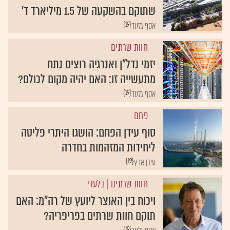
שתוקם בהשקעה של 1.5 מיליארד ד'
{19}
אסף גלעד
חוות שרתים
יזמי נדל"ן ואנרגיה רוצים נתח
מתעשייה זו: האם יהיה מקום לכולם?
{19}
אסף גלעד
פחם
סוף עידן הפחם: הושגו היתרי פליטה
ליחידות המזהמות בחדרה
{19}
עידן ארץ
חוות שרתים
| בלעדי
ויכוח בין האוצר ליועץ של רה"מ: האם
תוקם חוות שרתים בפריפריה?
{19}