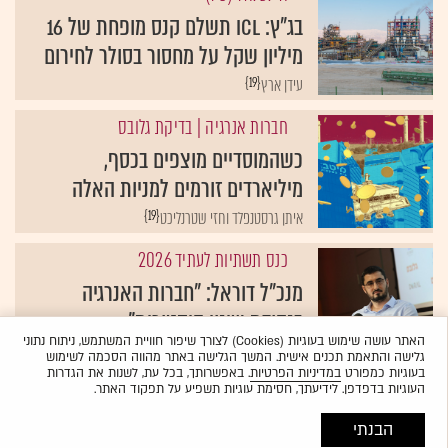
בג"ץ: ICL תשלם קנס מופחת של 16
מיליון שקל על מחסור בסולר לחירום
{19}
עידן ארץ
חברות אנרגיה
| בדיקת גלובס
כשהמוסדיים מוצפים בכסף,
מיליארדים זורמים למניות האלה
{19}
איתן גרסטנפלד וחזי שטרנליכט
כנס תשתיות לעתיד 2026
מנכ"ל דוראל: "חברות האנרגיה
בנקודת שינוי היסטורית"
האתר עושה שימוש בעוגיות (Cookies) לצורך שיפור חוויית המשתמש, ניתוח נתוני
{19}
מאיה לוין
גלישה והתאמת תכנים אישית. המשך הגלישה באתר מהווה הסכמה לשימוש
בעוגיות כמפורט
במדיניות הפרטיות
. באפשרותך, בכל עת, לשנות את הגדרות
העוגיות בדפדפן. לידיעתך, חסימת עוגיות תשפיע על תפקוד האתר.
הבנתי