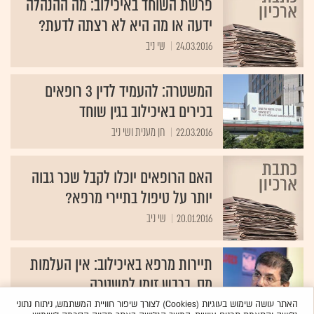
פרשת השוחד באיכילוב: מה ההנהלה
ידעה או מה היא לא רצתה לדעת?
24.03.2016
שי ניב
המשטרה: להעמיד לדין 3 רופאים
בכירים באיכילוב בגין שוחד
22.03.2016
חן מענית ושי ניב
האם הרופאים יוכלו לקבל שכר גבוה
יותר על טיפול בתיירי מרפא?
20.01.2016
שי ניב
תיירות מרפא באיכילוב: אין העלמות
מס, ברבש זומן למשטרה
02.11.2015
שי ניב
האתר עושה שימוש בעוגיות (Cookies) לצורך שיפור חוויית המשתמש, ניתוח נתוני