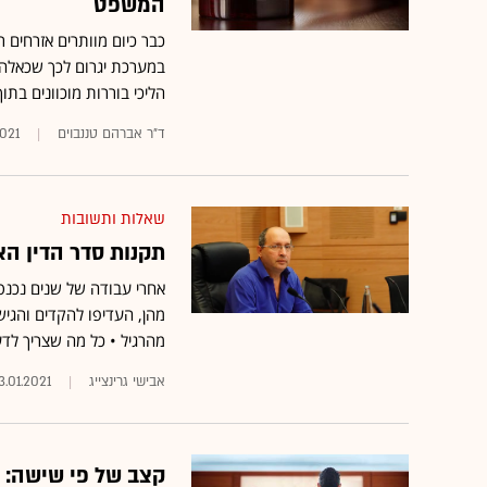
המשפט
כבר כיום מוותרים אזרחים ר
במערכת יגרום לכך שכאלה ש
הליכי בוררות מוכוונים בת
ד"ר אברהם טננבוים
2021
שאלות ותשובות
תקנות סדר הדין הא
אחרי עבודה של שנים נכנס
מהרגיל • כל מה שצריך לד
אבישי גרינצייג
3.01.2021
קצב של פי שישה: ע