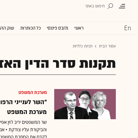
ראשי
גלובס פיננסי
כל הכותרות
שוק ההו
עמוד הבית
תגיות כלליות
תקנות סדר הדין האז
מערכת המשפט
"השר לענייני הרפו
מערכת המשפט
שר המשפטים יריב לוין אפי
והביקורת עליו צודקת • א
לקדם את הסחבת המשפטית?