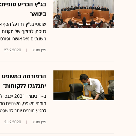
בינואר
שופטי בג"ץ דחו על הסף א
כניסתן לתוקף של תקנות ס
משנתיים מאז אושרו ופורסמ
ניצן שפיר
27.12.2020
הרפורמה במשפט האז
יתגלגלו ללקוחות"
ב–1 בינוא
מומחי משפט, השינויים המהפ
להגיע מוכנים יותר למשפטי
ניצן שפיר
21.12.2020