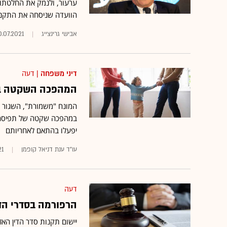
ערעור, ולנמק את החלטתו 
הוועדה שניסחה את התקנות
אבישי גרינצייג
0.07.2021
דיני משפחה
| דעה
המהפכה השקטה בדי
המונח "משמורת", השגור ב
במהפכה שקטה של תפיסה חד
יפעלו בהתאם לאחריותם
עו"ד ענת דניאל קופמן
21
דעה
הרפורמה בסדרי הדין
יישום תקנות סדר הדין הא