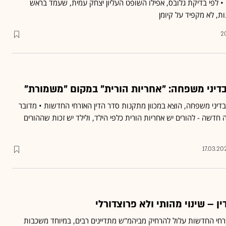
• לפי בדיקת גלובס, אפילו השופט העליון יצחק עמית, שעמד בראש
, לא מקפיד על קיומן
2
ני משפחה: "אחריות הורית" במקום "משמורת"
דיני משפחה, הוצא במכוון מתקנות סדר הדין האזרחי החדשות • מדובר
שה - להורים יש אחריות הורית כלפי הילד, ולילד יש זכות שההורים
17.03.20
 – שינוי מהותי ולא פרוצדורלי
זרחי החדשות עלול להרחיק מביהמ"ש מתדיינים רבים, במיוחד משכבות