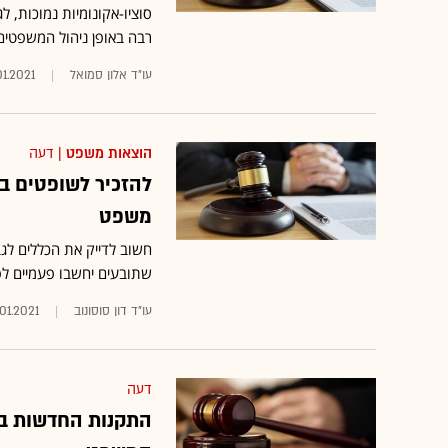
סוציו-אקונומיות נמוכות, ל
רבה באופן ניהול המשפטים
עו"ד אלון סמואל
01.2021
הוצאות משפט
| דעה
להזכיר לשופטים בע
משפט
חשוב לדייק את הכללים לג
שתובעים יחשבו פעמיים לפ
עו"ד דון סוסונוב
.01.2021
דעה
התקנות החדשות בס