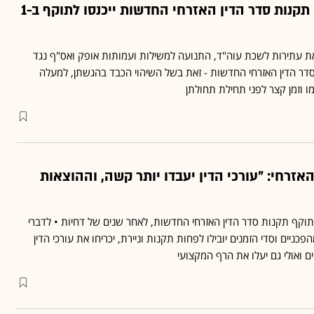
בג"ץ הכריע סופית: תקנות סדר הדין האזרחי החדשות ייכנסו לתוקף ב-1
ת עתירות לשכת עוה"ד, התנועה למשילות ועמותות אופק ואס"ף נגד
דר הדין האזרחי החדשות - זאת בשל השיהוי הכבד בהגשתן, למעלה
ו וזמן קצר לפני תחילת תחולתן
רחי: "עורכי הדין יעבדו יותר קשה, וההוצאות
ר 2021 ייכנסו לתוקף תקנות סדר הדין האזרחי החדשות, לאחר שנים של דחיות • לדברי
כניים וסדי הזמנים יובילו לפחות תקנות וניירת, יכריחו את עורכי הדין
ם ואולי גם יעלו את הרף המקצועי