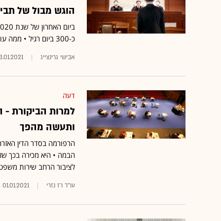
הוגש מבול של תבי
כ-300 ביום רגיל • ממה עורכי הדין מודאגים?
אבישי גרינצייג
3.01.2021
דעה
למרות הביקורת - ה
ותעשה מהפך
הרפורמה בסדר הדין האזרח
הבמה • היא מכירה בכך שז
לציבור הרחב שירות משפטי
עו"ד רז נזרי
01.01.2021