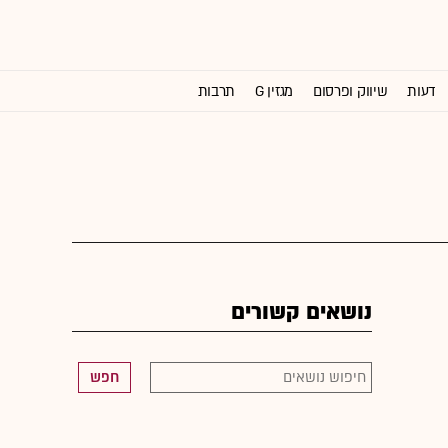
דעות
שיווק ופרסום
מגזין G
תרבות
וול סטריט ג'ורנל
נושאים קשורים
חפש