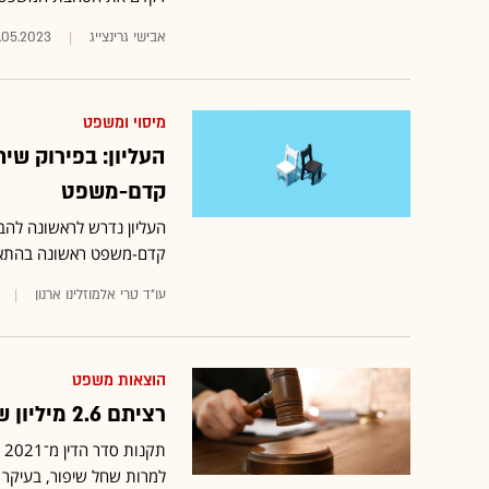
אבישי גרינצייג
.05.2023
מיסוי ומשפט
העליון: בפירוק שי
קדם-משפט
העליון נדרש לראשונה לה
קדם-משפט ראשונה בהתאם לתקנה 63(ב)(16) לתקנו
עו"ד טרי אלמוזלינו ארנון
הוצאות משפט
רציתם 2.6 מיליון שקל? החזרי הוצאות משפט לא עומדים בציפיות
ת
למרות שחל שיפור, בעיקר ב