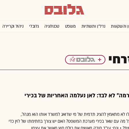
ן והשקעות
נדל''ן ותשתיות
משפט
טכנולוגיה
גלובלי
ניהול וקריירה
רחי
רמה" לא לבד: לאן נעלמה האחריות של בכירי
לו לא מתאמץ להציג תדמית של מי שדואג למשרד אותו הוא מנהל,
בל מה עם שאר בכירי מערכת המשפט? האם יש צורך בחתימתו של לוין כדי
 • וגם: עו"ד חודק מאשים את כולם חוץ מאשר את עצמו