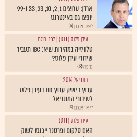
ארדן: ערוצים 1, 2, 10, 23, 33 ו-99
יופצו גם באינטרנט
{19}
לי-אור אברבך
עידן פלוס (DTT)
| לפני כולם
טלוויזיה במהירות שיא: IBC תעביר
שידורי עידן פלוס?
{19}
גד פרץ
מונדיאל 2014
ערוץ 1 ישיק ערוץ HD בעידן פלוס
לשידורי המונדיאל
{19}
לי-אור אברבך
עידן פלוס (DTT)
האם סלקום ופרטנר ייכנסו לשוק