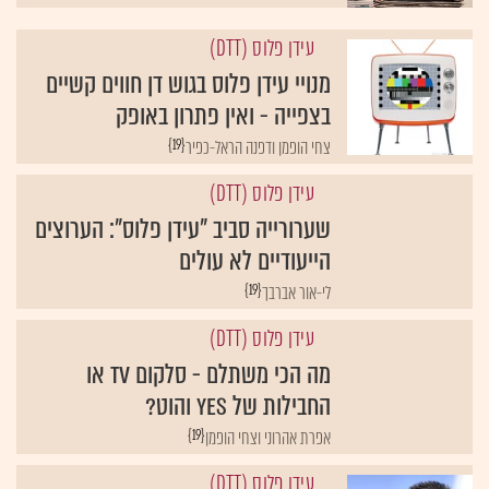
עידן פלוס (DTT)
מנויי עידן פלוס בגוש דן חווים קשיים
בצפייה - ואין פתרון באופק
{19}
צחי הופמן ודפנה הראל-כפיר
עידן פלוס (DTT)
שערורייה סביב "עידן פלוס": הערוצים
הייעודיים לא עולים
{19}
לי-אור אברבך
עידן פלוס (DTT)
מה הכי משתלם - סלקום TV או
החבילות של yes והוט?
{19}
אפרת אהרוני וצחי הופמן
עידן פלוס (DTT)