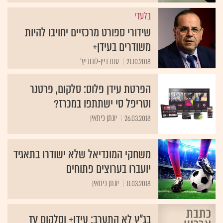
בלעדי
שידורי ספורט מרכזיים יחויבו להיות
משודרים בעידן+
21.10.2018
ענת ביין-לובוביץ'
הפרטת עידן פלוס: סלקום, פרטנר
וטריפל סי ישתתפו במכרז?
26.03.2018
יונתן כיתאין
משחקי המונדיאל שלא ישודרו בתאגיד
יועברו בערוצים פתוחים
11.03.2018
יונתן כיתאין
בג"ץ לא התערב: עידן+ וסלקום TV