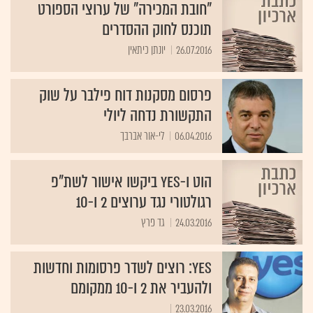
"חובת המכירה" של ערוצי הספורט
תוכנס לחוק ההסדרים
26.07.2016
יונתן כיתאין
פרסום מסקנות דוח פילבר על שוק
התקשורת נדחה ליולי
06.04.2016
לי-אור אברבך
הוט ו-yes ביקשו אישור לשת"פ
רגולטורי נגד ערוצים 2 ו-10
24.03.2016
גד פרץ
yes: רוצים לשדר פרסומות וחדשות
ולהעביר את 2 ו-10 ממקומם
23.03.2016