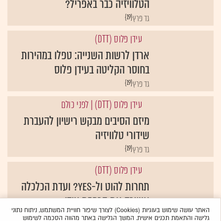
הטלוויזיה כבר באפריל?
{19}
גד פרץ
עידן פלוס (DTT)
ארדן לרשות השנייה: טפלו במהירות
בחוסר הקליטה בעידן פלוס
{19}
גד פרץ
עידן פלוס (DTT)
| לפני כולם
מיזם הסיבים מבקש רישיון להעברת
שידורי טלוויזיה
{19}
גד פרץ
עידן פלוס (DTT)
תחרות להוט ול-yes? ועדת הכלכלה
אישרה את הרחבת עידן+
האתר עושה שימוש בעוגיות (Cookies) לצורך שיפור חוויית המשתמש, ניתוח נתוני
{19}
רועי גולדנברג
גלישה והתאמת תכנים אישית. המשך הגלישה באתר מהווה הסכמה לשימוש