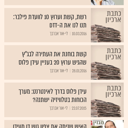
רשת, קשת וערוץ 10 לוועדת פילבר:
תנו לנו את ה-DTT
10.03.2016
לי-אור אברבך
קשת בוחנת את העתירה לבג"ץ
שהגיש ערוץ 20 בעניין עידן פלוס
28.01.2016
לי-אור אברבך
עידן פלוס בדרך לאינטרנט: מערך
הכוחות בטלוויזיה ישתנה?
22.07.2015
לי-אור אברבך
האיש שניתק את צפון גוש דן מעידן