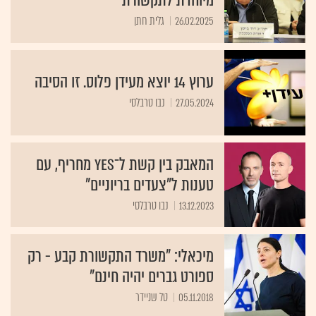
מיוחדת לתקשורת"
26.02.2025
גלית חתן
ערוץ 14 יוצא מעידן פלוס. זו הסיבה
27.05.2024
נבו טרבלסי
המאבק בין קשת ל־yes מחריף, עם
טענות ל"צעדים בריוניים"
13.12.2023
נבו טרבלסי
מיכאלי: "משרד התקשורת קבע - רק
ספורט גברים יהיה חינם"
05.11.2018
טל שניידר