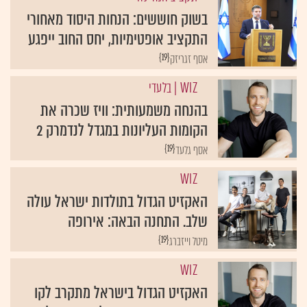
בשוק חוששים: הנחות היסוד מאחורי
התקציב אופטימיות, יחס החוב ייפגע
{19}
אסף זגריזק
WIZ
| בלעדי
בהנחה משמעותית: וויז שכרה את
הקומות העליונות במגדל לנדמרק 2
{19}
אסף גלעד
WIZ
האקזיט הגדול בתולדות ישראל עולה
שלב. התחנה הבאה: אירופה
{19}
מיטל וייזברג
WIZ
האקזיט הגדול בישראל מתקרב לקו
הסיום: אישור מרכזי לעסקת גוגל-וויז