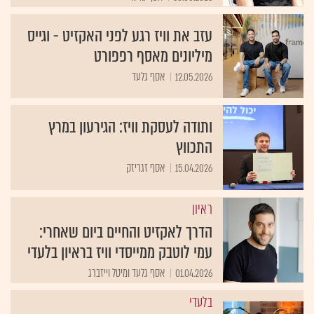
עזב את וויז רגע לפני האקזיט - וגייס
מיליונים מאסף רפפורט
12.05.2026
אסף גלעד
ותודה לעסקת וויז: הגירעון במרץ
התכווץ
15.04.2026
אסף זגריזק
ראיון
הדרך לאקזיט והחיים ביום שאחרי:
עמי לוטבק ממייסדי וויז בראיון בלעדי
01.04.2026
אסף גלעד ומיטל וייזברג
בלעדי