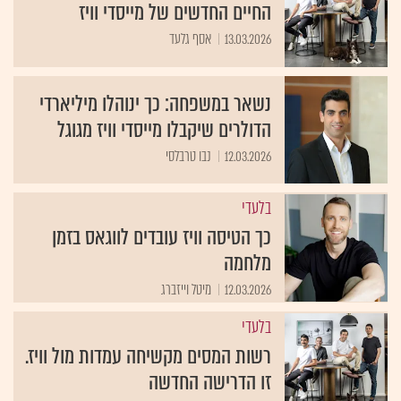
החיים החדשים של מייסדי וויז
13.03.2026
אסף גלעד
נשאר במשפחה: כך ינוהלו מיליארדי
הדולרים שיקבלו מייסדי וויז מגוגל
12.03.2026
נבו טרבלסי
בלעדי
כך הטיסה וויז עובדים לווגאס בזמן
מלחמה
12.03.2026
מיטל וייזברג
בלעדי
רשות המסים מקשיחה עמדות מול וויז.
זו הדרישה החדשה
11.03.2026
אלה לוי-וינריב ואסף גלעד