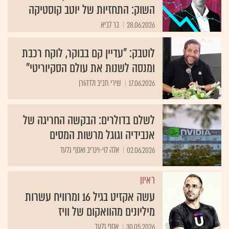
השוק: התחזיות של יוטב קוסטיקה
28.06.2026
בר לביא
לוטבק: "עדיין קם בבוקר, לוקח רכבת
ומנסה לשנות את עולם הסקיוריטי"
17.06.2026
שירי חביב ולדהורן
לשלם בדולרים: הבקשה החריגה של
אנבידיה וגוגל מרשות המסים
02.06.2026
אלה לוי-וינריב ואסף גלעד
ראיון
עשה אקזיט בגיל 16 ומרוויח עשרות
מיליונים מהוואקום של וויז
30.05.2026
אסף גלעד