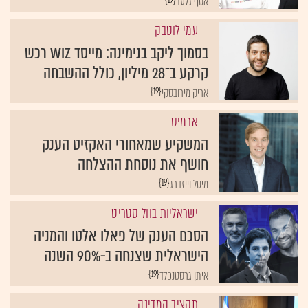
עמי לוטבק
בסמוך ליקב בנימינה: מייסד WIZ רכש
קרקע ב־28 מיליון, כולל ההשבחה
{19}
אריק מירובסקי
ארמיס
המשקיע שמאחורי האקזיט הענק
חושף את נוסחת ההצלחה
{19}
מיטל וייזברג
ישראליות בוול סטריט
הסכם הענק של פאלו אלטו והמניה
הישראלית שצנחה ב-90% השנה
{19}
איתן גרסטנפלד
תקציב המדינה