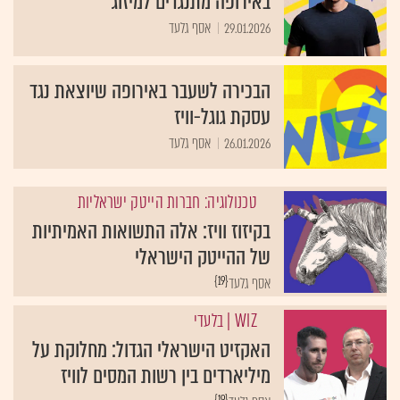
29.01.2026
אסף גלעד
הבכירה לשעבר באירופה שיוצאת נגד
עסקת גוגל-וויז
26.01.2026
אסף גלעד
טכנולוגיה: חברות הייטק ישראליות
בקיזוז וויז: אלה התשואות האמיתיות
של ההייטק הישראלי
{19}
אסף גלעד
WIZ
| בלעדי
האקזיט הישראלי הגדול: מחלוקת על
מיליארדים בין רשות המסים לוויז
{19}
אסף גלעד