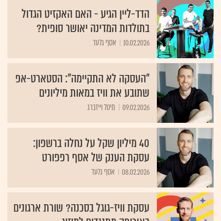
הדד-ליין הגיע - האם האקזיט הגדול
בתולדות המדינה יאושר סופית?
10.02.2026
אסף גלעד
"העסקה לא התקיימה": הסטארט-אפ
שתובע את וויז במאות מיליונים
09.02.2026
מיטל וייזברג
40 מיליון שקל על נחלה ברשפון:
עסקת הענק של אסף רפפורט
08.02.2026
אסף גלעד
עסקת וויז-גוגל בסכנה? שורת ארגונים
באירופה מתנגדים למיזוג