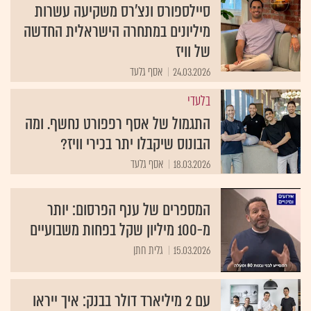
סיילספורס ונצ'רס משקיעה עשרות
מיליונים במתחרה הישראלית החדשה
של וויז
24.03.2026
אסף גלעד
בלעדי
התגמול של אסף רפפורט נחשף. ומה
הבונוס שיקבלו יתר בכירי וויז?
18.03.2026
אסף גלעד
המספרים של ענף הפרסום: יותר
מ-100 מיליון שקל בפחות משבועיים
15.03.2026
גלית חתן
עם 2 מיליארד דולר בבנק: איך ייראו