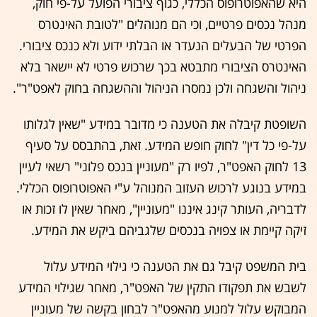
היא שהאפוטרופוס הכללי, כגוף ציבורי הפועל על-פי חוק,
מנהל נכסים פרטיים, וכי הם מנוהלים "לטובת האינטרס
הפרטי של הבעלים הנעדר או הבלתי ידוע ולא כנכס ציבורי.
האינטרס הציבורי מתבטא בכך שרכוש פרטי לא יישאר בלא
ניהול והשגחה ולכן נמסרו הניהול וההשגחה בחוק לאפט"ר".
השופטת קיבלה את הטענה כי מדובר במידע "שאין לגלותו
על-פי כל דין" לחוק חופש המידע. זאת, בהתבסס על סעיף
13 לחוק האפט"ר, לפיו רק "מעוניין בנכס פלוני" רשאי לעיין
במידע בנוגע לרכוש העזוב המנוהל ע"י האפוטרופוס הכללי.
לדבריה, העותר קינג איננו "מעוניין", מאחר שאין לו זכות או
זיקה קיימת או צפויה בנכסים שלגביהם ביקש את המידע.
בית המשפט קיבל גם את הטענה כי גילוי המידע עלול
לשבש את תפקודו התקין של האפט"ר, מאחר שגילוי המידע
המבוקש עלול למנוע מהאפט"ר לבחון בקשה של מעוניין