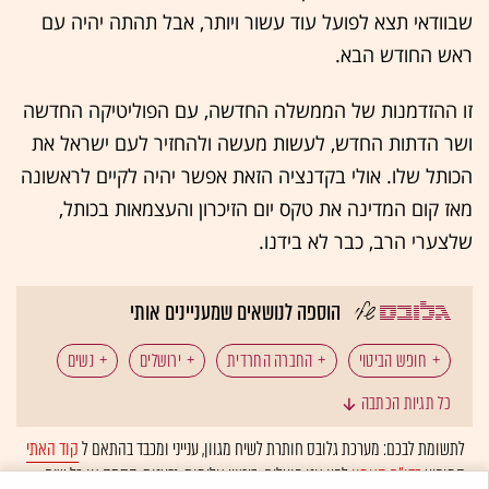
שבוודאי תצא לפועל עוד עשור ויותר, אבל תהתה יהיה עם
ראש החודש הבא.
זו ההזדמנות של הממשלה החדשה, עם הפוליטיקה החדשה
ושר הדתות החדש, לעשות מעשה ולהחזיר לעם ישראל את
הכותל שלו. אולי בקדנציה הזאת אפשר יהיה לקיים לראשונה
מאז קום המדינה את טקס יום הזיכרון והעצמאות בכותל,
שלצערי הרב, כבר לא בידנו.
הוספה לנושאים שמעניינים אותי
חופש הביטוי
החברה החרדית
ירושלים
נשים
כל תגיות הכתבה
נתן שרנסקי
לתשומת לבכם: מערכת גלובס חותרת לשיח מגוון, ענייני ומכבד בהתאם ל
קוד האתי
המופיע
בדו"ח האמון
לפיו אנו פועלים. ביטויי אלימות, גזענות, הסתה או כל שיח