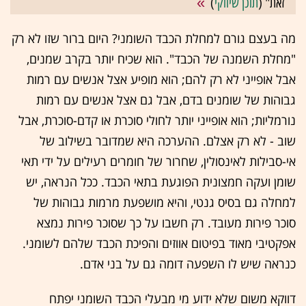
זאת" (
תוכן שיווקי
)
מה בעצם גורם למחלת הכבד השומני? היום ברור שזו לא רק
"מחלת השמנה של הכבד". הוא שכיח יותר בקרב שמנים,
אבל אופייני לא רק להם; הוא מופיע אצל אנשים עם רמות
גבוהות של שומנים בדם, אבל גם אצל אנשים עם רמות
נורמליות; הוא אופייני יותר לחולי סוכרת או קדם-סוכרת, אבל
שוב - לא רק אצלם. ההערכה היא שמדובר בשילוב של
אי-סבילות לאינסולין, שחרור של חומרים רעילים על ידי תאי
שומן ועקה חמצונית הפוגעת בתאי הכבד. ככל הנראה, יש
למחלה גם בסיס גנטי, והיא מושפעת מרמות גבוהות של
סוכר פירות מעובד. רק חשבו על כך שסוכר פירות נמצא
אפקטיבי מאוד בפיטום אווזים והפיכת הכבד שלהם לשומני.
כנראה שיש לו השפעה דומה גם על בני אדם.
דווקא משום שלא ידוע מי מבעלי הכבד השומני יפתח