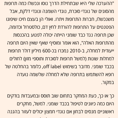
"ההערכה שלי היא שבתחילת הדרך נוסו ונכשלו כמה תרופות
מהסוגים של נוגדי סוכרת, נוגדי השמנה ונוגדי דלקת, אבל
משנכשלו, חברות התרופות ויתרו. ואולי הן בעצם חיכו שיפוגו
הפטנטים על התרופות להורדת לחץ דם, כולסטרול וכדומה,
שכן תרופה נגד כבד שומני הייתה יכולה לפגוע בהכנסות
מהתרופות האלה", הוא אומר ומוסיף שאף שאין היום תרופה
ייעודית למחלה, ב-2010 נמכרו בכ-600 מיליון דולר תרופות
למחלות שונות (למשל תרופות לסוכרת ותוספי מזון) לחולים
בכבד שומני. מדובר בשימוש off label, כלומר בהחלטה של
רופא להשתמש בתרופה שלא למחלה שלשמה נועדה
במקור.
כך או כך, כעת המחקר בתחום שוב תוסס ובמעבדות בודקים
היום כמה כיוונים לטיפול בכבד שומני. למשל, מחקרים
ראשוניים מנסים לבחון אם נוגדי חמצון יכולים לעזור בהגנה