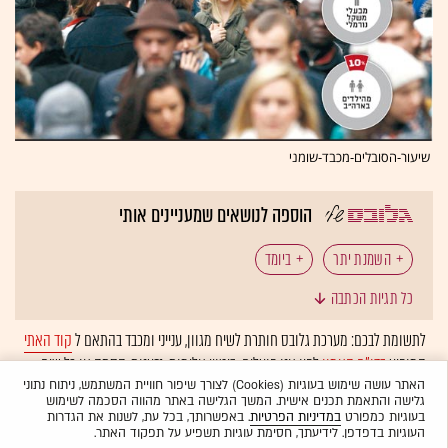
שיעור-הסובלים-מכבד-שומני
הוספה לנושאים שמעניינים אותי
השמנת יתר
ביומד
כל תגיות הכתבה
לתשומת לבכם: מערכת גלובס חותרת לשיח מגוון, ענייני ומכבד בהתאם ל
קוד האתי
המופיע
בדו"ח האמון
לפיו אנו פועלים. ביטויי אלימות, גזענות, הסתה או כל שיח
בלתי הולם אחר מסוננים בצורה
אוטומטית
ולא יפורסמו באתר.
האתר עושה שימוש בעוגיות (Cookies) לצורך שיפור חוויית המשתמש, ניתוח נתוני
גלישה והתאמת תכנים אישית. המשך הגלישה באתר מהווה הסכמה לשימוש
בעוגיות כמפורט
במדיניות הפרטיות
. באפשרותך, בכל עת, לשנות את הגדרות
העוגיות בדפדפן. לידיעתך, חסימת עוגיות תשפיע על תפקוד האתר.