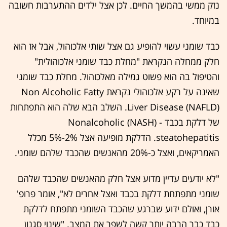
נזק ממשי בהמשך החיים. לכן אצל ילדים ההתערבות חשובה
במיוחד.
כבד שומני עשוי להופיע גם אצל שותי אלכוהול, אבל אז הוא
חלק ממחלה הנקראת "מחלת כבד שומני אלכוהולית"
והטיפול בה הוא פשוט גמילה מאלכוהול. מחלת כבד שומני
שאינה על רקע אלכוהולי נקראת Non Alcoholic Fatty
Liver Disease (NAFLD). השלב הבא שלה הוא התפתחות
של דלקת בכבד - (NASH) Nonalcoholic
steatohepatitis. הדלקת מופיעה אצל 2%-5% מכלל
האמריקאים, ואצל כ-20% מהאנשים שהכבד שלהם שומני.
"לא יודעים עדיין מדוע אצל חלק מהאנשים שהכבד שלהם
שומני מתפתחת דלקת בכבד ואצל אחרים לא", אומר פרופ'
אורן, ואולם ידוע שברגע שהכבד השומני מתפתח לדלקת
כבד כבר הרבה יותר קשה לשפר את המצב. "שינוי סגנון