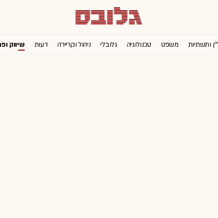
'ן ותשתיות
משפט
טכנולוגיה
גלובלי
ניהול וקריירה
דעות
שיווק ופ