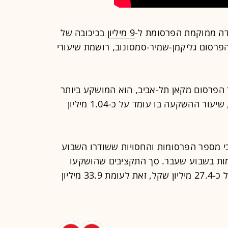
ה ממוקמת הפרסומת ל-
9 מיליון
בכיכובה של
רסום גליקמן-שמיר-סמסונוב, רושמת שיעורי
פרסום מקאן תל-אביב, הוא המושקע ביותר
השבוע. לפי נתוני יפעת בקרת פרסום, שיעור ההשקעה בו עומד על כ-1.04 מיליון
י מספר הפרסומות והחסויות ששודרו השבוע
54, זאת לעומת 593 פרסומות בשבוע שעבר. סך התקציבים שהושקעו
השבוע בקמפיינים הפרסומיים עומד על כ-27.4 מיליון שקל, זאת לעומת 33.9 מיליון