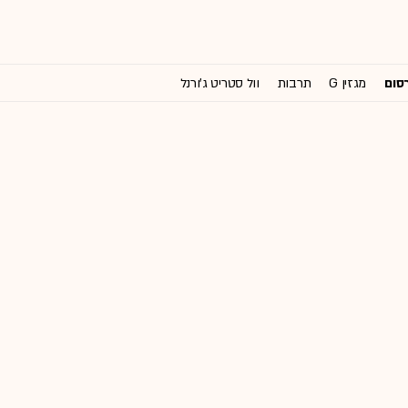
רסום
מגזין G
תרבות
וול סטריט ג'ורנל