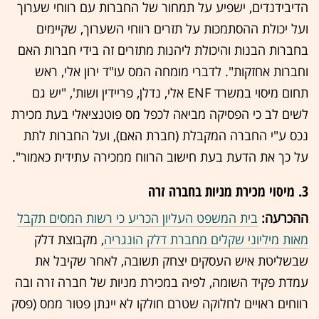
הדיבידנדים, ישפיע על תמחור של החברות עם רווחי שערוך
ועל יכולת ההסתמכות על תזרים רווחי השערוך, שקיימים
בחברות הבנות והיכולת ליהנות מתזרים זה בידי חברות האם
וחברות אחזקות". לדברי מומחה המס עו"ד ירון אלי, ראש
תחום מיסוי במשרד ENF אלי, נדלן, פריידין ושות', "יש גם
לשים לב כי הפסיקה מביאה לכפל מס פוטנציאלי בעת מכירת
נכס ע"י החברה המקבלת (חברת האם), ועל החברות לתת
על כך את הדעת בעת חישוב הרווח ממכירה עתידית כאמור".
3. מיסוי מכירת מניות בחברה זרה
ההכרעה:
בית המשפט העליון הכריע כי רשות המסים תקבל
מאות מיליוני שקלים מחברת דלק הונגריה
, מקבוצת דלק
שבשליטת איש העסקים יצחק תשובה, לאחר שקיבל את
עמדת פקיד השומה, לפיה במכירת מניות של חברה זרה ובה
רווחים ראויים לחלוקה שטרם חולקו לא יינתן פטור ממס (פסק