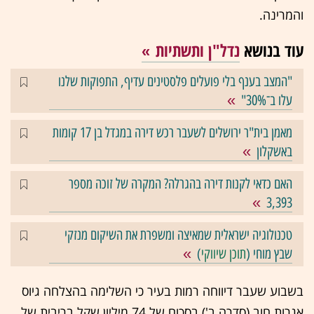
והמרינה.
עוד בנושא
נדל"ן ותשתיות
"המצב בענף בלי פועלים פלסטינים עדיף, התפוקות שלנו
עלו ב־30%"
מאמן בית"ר ירושלים לשעבר רכש דירה במגדל בן 17 קומות
באשקלון
האם כדאי לקנות דירה בהגרלה? המקרה של זוכה מספר
3,393
טכנולוגיה ישראלית שמאיצה ומשפרת את השיקום מנזקי
שבץ מוחי (
תוכן שיווקי
)
בשבוע שעבר דיווחה רמות בעיר כי השלימה בהצלחה גיוס
אגרות חוב (סדרה ב') בסכום של 74 מיליון שקל בריבית של