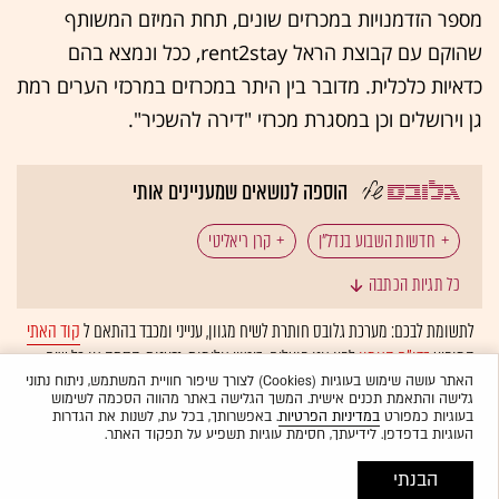
מספר הזדמנויות במכרזים שונים, תחת המיזם המשותף
שהוקם עם קבוצת הראל rent2stay, ככל ונמצא בהם
כדאיות כלכלית. מדובר בין היתר במכרזים במרכזי הערים רמת
גן וירושלים וכן במסגרת מכרזי "דירה להשכיר".
הוספה לנושאים שמעניינים אותי
חדשות השבוע בנדל"ן
קרן ריאליטי
כל תגיות הכתבה
נדל"ן: עסקאות נדל"ן
יבנה
רשות מקרקעי ישראל
לתשומת לבכם: מערכת גלובס חותרת לשיח מגוון, ענייני ומכבד בהתאם ל
קוד האתי
המופיע
בדו"ח האמון
לפיו אנו פועלים. ביטויי אלימות, גזענות, הסתה או כל שיח
נדל"ן: נדל"ן מניב
מכרזי מדינה
השכרה
בלתי הולם אחר מסוננים בצורה
אוטומטית
ולא יפורסמו באתר.
האתר עושה שימוש בעוגיות (Cookies) לצורך שיפור חוויית המשתמש, ניתוח נתוני
גלישה והתאמת תכנים אישית. המשך הגלישה באתר מהווה הסכמה לשימוש
בעוגיות כמפורט
במדיניות הפרטיות
. באפשרותך, בכל עת, לשנות את הגדרות
העוגיות בדפדפן. לידיעתך, חסימת עוגיות תשפיע על תפקוד האתר.
הבנתי