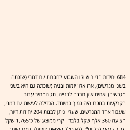
684 יחידות הדיור שווקו השבוע לחברות י.ח דמרי (שזכתה
בשני מגרשים), ארז אלון יזמות ובניה (שזכתה גם היא בשני
מגרשים) ואחים אוזן חברה לבנייה. תג המחיר עבור
הקרקעות במכרז היה נמוך במיוחד. הגדילה לעשות י.ח דמרי,
שעבור אחד המגרשים, שעליו ניתן לבנות 204 יחידות דיור,
הציעה 360 אלף שקל בלבד - קרי ממוצע של כ־1,765 שקל
עבור קרקע לכל יח"ד (לא כולל הוצאות פיתוח). דמרי הייתה