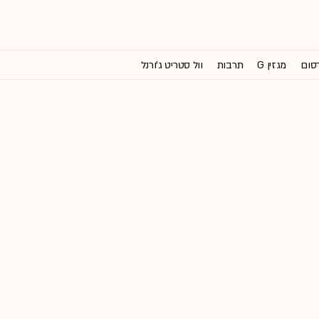
רסום
מגזין G
תרבות
וול סטריט ג'ורנל