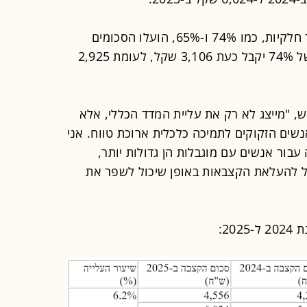
"חשוב לציין כי גם עבור דרגות אי כושר חלקיות, כמו 74% ו-65%, הועלו הסכומים
במעט. לדוגמה, יחיד בדרגת אי כושר של 74% יקבל כעת 3,106 שקל, לעומת 2,925
ש, "מייצג לא רק את עליית המדד הכללי, אלא
שים הזקוקים לתמיכה כלכלית ארוכת טווח. אני
בור אנשים עם מוגבלות הן גדולות יותר,
יל להעלאת הקצבאות באופן שיכול לשפר את
20: