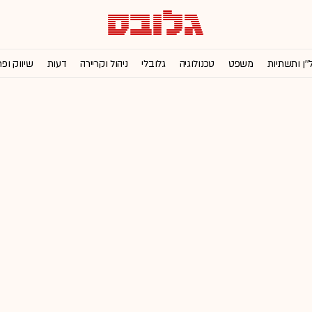
''ן ותשתיות
משפט
טכנולוגיה
גלובלי
ניהול וקריירה
דעות
שיווק ופ