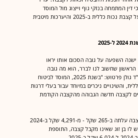
 דין המתמחה בנזקי גוף וייצוג מול המוסד
לביטוח לאומי, מציגה דגשים חשובים על קצבת נכות כללית ב-2025 והיערכות מיטבית
2025
 ישנה השפעה על גובה הסכום אותו יראו
 הראשון שחשוב לנו לברר, הוא מה גובה
הקצבה המעודכנת ב-2025? לדברי עו"ד גולן פרטוש: "בשנת 2025, המוסד לביטוח
ת, והשינויים ניכרים במיוחד עבור בעלי דרגות
כאים לקצבה חדשה הגבוהה מהקצבה הקודמת
"עבור יחיד בדרגת אי כושר מלאה, הקצבה עלתה ב-265 שקל - מ-4,291 שקל ב-2024
 גם עבור מי שיש לו בן זוג שאינו מקבל קצבה, התוספת