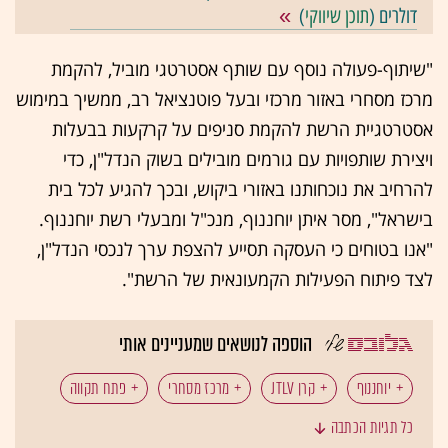
דולרים (
תוכן שיווקי
)
"שיתוף-פעולה נוסף עם שותף אסטרטגי מוביל, להקמת
מרכז מסחרי באזור מרכזי ובעל פוטנציאל רב, ממשיך במימוש
אסטרטגיית הרשת להקמת סניפים על קרקעות בבעלות
ויצירת שותפויות עם גורמים מובילים בשוק הנדל"ן, כדי
להרחיב את נוכחותנו באזורי ביקוש, ובכך להגיע לכל בית
בישראל", מסר איתן יוחננוף, מנכ"ל ומבעלי רשת יוחננוף.
"אנו בטוחים כי העסקה תסייע להצפת ערך לנכסי הנדל"ן,
לצד פיתוח הפעילות הקמעונאית של הרשת".
הוספה לנושאים שמעניינים אותי
יוחננוף
קרן JTLV
מרכז מסחרי
פתח תקווה
כל תגיות הכתבה
אם המושבות
איתן יוחננוף
שטחי מסחר