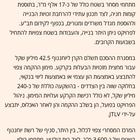
מתחמי מסחר בשטח כולל של כ-17 אלף מ"ר, בתוספת
קומות חניה, לצד תכנון עתידי להרחבת זכויות הבנייה
ולהוספת מגדל משרדים ומגורים, בכפוף לקידום תב"ע.
לפרויקט ניתן היתר בנייה, והעבודות בשטח צפויות להתחיל
בשבועות הקרובים.
במסגרת ההסכם תשלם הקרן ליוחננוף 42.5 מיליון שקל
עבור מחצית מזכויות הבעלות בקרקע. מימון ההקמה צפוי
להתבצע באמצעות הון עצמי או באמצעות ליווי בנקאי,
בחלוקה שווה בין הצדדים - בהשקעה כוללת של כ-240
מיליון שקל, לא כולל רכישת הקרקע ועלויות המימון. ניהול
הפרויקט בפועל, הן בשלב ההקמה והן לאחר האכלוס, יתבצע
על-ידי JTLV.
המרכז המסחרי צפוי לכלול, בין היתר, סניף של רשת יוחננוף
בשטח של כ-3,600 מ"ר, לצד בית קולנוע, מתחמי בילוי