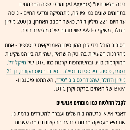
בינה מלאכותית" (AI Agents) ומודלי שפה המתמחים
בתחומים שונים כמו פיזיקה, מתמטיקה ומדעי החיים - גייסה
עד היום 221 מיליון דולר, כאשר הסבב האחרון, בן 200 מיליון
הדולר, משקף ל-AA-I שווי חברה של כמיליארד דולר.
הסיבוב הובל בידי קרן ההון סיכון האמריקאית לייטספיד - אחת
מהקרנות הפעילות בהייטק הישראלי, שהייתה בין המשקיעות
המוקדמות בוויז, ובהשתתפות קרנות כמו DTC של
מייקל דל,
בסמר, פיטנגו פירסט וגרינפילד. בסיבוב הגיוס הקודם, בן 21
מיליון הדולר, שהגודר כסיבוב "סיד"
, השתתפו פיטנגו ו-
BRM של האחים ברקת וקרן DTC.
לקבל החלטות כמו מומחים אנושיים
דאבל איי.אי נרשמה בירושלים ועברה למשרדים ברמת גן,
שם היא מעסיקה מתחת לרדאר התקשורתי כמה עשרות