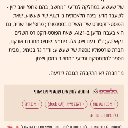
של שעשוע במחלקה למדעי המחשב, בהם פרופ' יואב לוין -
לשעבר מדען בינה מלאכותית ב-AI21 של שעשוע, שאת
הפוסט-דוקטורט שלו השלים בסטנפורד; פרופ' אור שריר, גם
הוא בעברו מדען ב-AI21, שאת הפוסט-דוקטורט השלים
בקאלטק; ד"ר נעם וייס, אלגוריתמאי שגויס מחברת אורקם,
חברת פורטפוליו נוספת של שעשוע; וד"ר גל בנימיני, מבית
הספר למתמטיקה ומדעי המחשב במכון ויצמן.
מהחברה לא התקבלה תגובה לידיעה.
הוספה לנושאים שמעניינים אותי
אמנון שעשוע
דאבל איי.אי (doubleAI)
אנבידיה
כל תגיות הכתבה
טכנולוגיה: גיוסים והשקעות
טכנולוגיה: בינה מלאכותית
לתשומת לבכם: מערכת גלובס חותרת לשיח מגוון, ענייני ומכבד בהתאם ל
קוד האתי