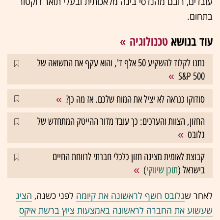
עובדים, רובם מהנדסי בינה מלאכותית ובעלי תואר דוקטור
בתחום.
עוד בנושא
טכנולוגיה
נתנו לקלוד להשקיע 50 אלף ד', והוא עקף את התשואה של
S&P 500
סודוקו כנראה לא יציל את המוח שלכם. אז מה כן?
החזון, הצוות והערכים: כך עובד מדור ההייטק המתחדש של
גלובס
קבוצת לאומית מציגה חזון כלכלי חברתי לרווחת החיים
בישראל (
תוכן שיווקי
)
לאחר ש
גלובס חשף לראשונה את קיומה
לפני כשנה,
הציג
שעשוע את החברה לראשונה באמצעות ציוץ ברשת איקס