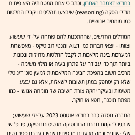
בחודש דצמבר האחרון
, וכתב כי אחת ממטרותיה היא פיתוח
מודלי הסקה (reasoning) שיבצעו תהליכים ויקבלו החלטות
כמו מומחים אנושיים.
המודלים החדשים, שההתכנות להם פותחה על-ידי שעשוע
וצוותו - יוצאי חברות כמו AI21 ומנטי רובוטיקס - מאפשרות
למערכות בינה מלאכותית לקבל החלטות מדויקות ונכונות
ביותר תוך כדי עבודה על פתרון בעיה או מילוי משימה -
מרכיב חשוב בהפיכת הבינה המלאכותית למעין סוכן דיגיטלי
שלא רק יסתפק במתן תשובות לשאלות, אלא גם יבצע
משימות ובעיקר יחקה צורת חשיבה של מומחה אנושי - כמו
מפתח תוכנה, רופא או חוקר.
החברה נוסדה כבר בחודש אוגוסט 2023 על-ידי שעשוע;
שותפו להקמת חברת הרובוטיקה מנטיס רובוטיקס, פרופ' שי
שליו-שוורץ; וכמה מדענים מבטיחים שהיו בעברם סטודנטים