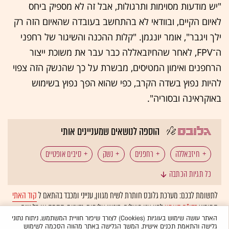
"יש מודעות מסוימות ותרגולות, אבל זה לא מספיק ביחס
לאיום הקיים, ובוודאי לא בהתחשב בעובדה שהאיום הזה רק
ילך ויגבר", אומר יונגמן. "קלות ההכנה והשיגור של רחפני
ה־FPV, לאחר שהחיזבאללה כבר עבר את משוכת ייצור
הרחפנים ואימון המטיסים, מבשרת על כך שהנשק הזה צפוי
להיות נפוץ בשדה הקרב, כפי שהוא הפך נפוץ בשימוש
באוקראינה ובסוריה".
הוספה לנושאים שמעניינים אותי
חיזבאללה
רחפנים
נשק
סיבים אופטיים
כל תגיות הכתבה
ישראל במלחמה
לבנון
המומלצות
לתשומת לבכם: מערכת גלובס חותרת לשיח מגוון, ענייני ומכבד בהתאם ל
קוד האתי
המופיע
בדו"ח האמון
לפיו אנו פועלים. ביטויי אלימות, גזענות, הסתה או כל שיח
בלתי הולם אחר מסוננים בצורה
אוטומטית
ולא יפורסמו באתר.
האתר עושה שימוש בעוגיות (Cookies) לצורך שיפור חוויית המשתמש, ניתוח נתוני
גלישה והתאמת תכנים אישית. המשך הגלישה באתר מהווה הסכמה לשימוש