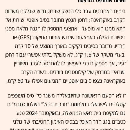
האיום שמודפס במדפסת
בימים האחרונים עבר כלי הנשק שדרוג חדש שנלקח משדות
הקרב באוקראינה: רחפן הנפץ מחובר בסיב אופטי ישירות אל
התא ממנו הוא מופעל - אמצעי המספק לו הגנה מלאה מפני
ניסיונות הפלה באמצעות שיבוש אותות המיקום (GPS) או
הרדיו. מדובר בסיבים דקיקים באורך ממוצע של 10 ק"מ
ובעלי משקל של 1.5 ק"ג, לא משקל בלתי אפשרי עבור רחפן
זעיר, אך מספיקים כדי לאפשר לו להתרסק לעבר משוריין
ישראלי במרחק של קילומטרים בודדים. בשדה הקרב
באוקראינה נצפו סיבים אופטיים המגיעים אפילו עד 60 ק"מ.
זו לא הפעם הראשונה שחיזבאללה משגר כלי טיס מעופפים
קטלניים לישראל: במלחמת "חרבות ברזל" נשלחו כטבמ"ים
גם לתקיפת בית ראש הממשלה, ובאוקטובר 2024 פגע
כטב"ם בגג חדר האוכל בבסיס האימון החטיבתי של גולני