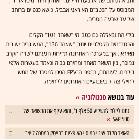
והביא למותם של ארבעה חיילים. האחרון היה "מיסראד־1",
המבוסס על הכטב"ם האיראני אבביל, נושא כנפיים ברוחב
של עד שבעה מטרים.
בידי החיזבאללה גם כטב"מי "שאהד 101" הקלים
והכטב"מים הקטלניים יותר, "שאהד 136", המשוגרים ישירות
מאיראן. אך במערכה האחרונה תדירות הגעתם לשדה הקרב
נמוכה, בין השאר מאחר ומחירם גבוה ונאמד בעשרות אלפי
דולרים. לעומתם, רחפני ה־FPV הפכו למטרד של ממש
לחיילי צה"ל בשבועיים האחרונים ללחימה.
עוד בנושא
טכנולוגיה
נתנו לקלוד להשקיע 50 אלף ד', והוא עקף את התשואה של
S&P 500
האוצר מקדם שינוי במיסוי האופציות בהייטק במטרה לייצר