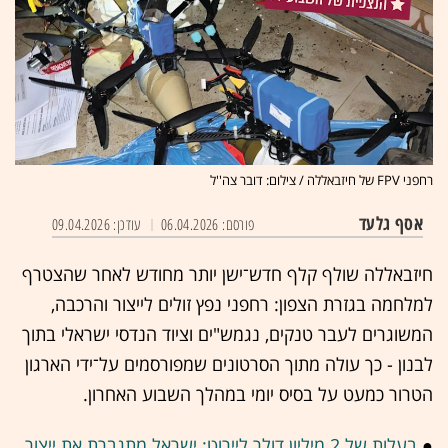
רחפני FPV של חיזבאללה / צילום: דובר צה''ל
אסף גלעד
פורסם: 06.04.2026
עודכן: 09.04.2026
חיזבאללה שולף קלף חדש־ישן יותר מחודש לאחר שהצטרף
למלחמה בגזרת הצפון: רחפני נפץ זולים לייצור והרכבה,
המשוגרים לעבר טנקים, נגמש"ים וציוד הנדסי ישראלי בתוך
לבנון - כך עולה מתוך הסרטונים שמפורסמים על־ידי הארגון
הטרור כמעט על בסיס יומי במהלך השבוע האחרון.
●
בעלות של 2 מיליון דולר ליירוט: ישראל מתגברת את ייצור