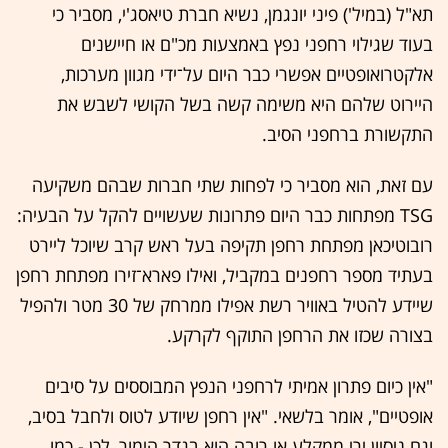
תא"ל (במיל') פיני יונגמן, נשיא חברת טיאסג'י, מסביר כי
בעוד שגילוי רחפני נפץ באמצעות מכ"ם או חיישנים
אלקטרואופטיים אפשרי כבר היום על־ידי מגוון מערכות,
היירוט שלהם היא משימה קשה בשל הקושי לשבש את
התקשורת ברחפני הסיב.
עם זאת, הוא מסביר כי לפחות שתי חברות שבהם משקיעה
TSG מפתחות כבר היום פתרונות שעשויים להקל על הבעיה:
רובוטיכאן מפתחת רחפן תקיפה בעל ראש קרב שיוכל ליירט
בעתיד מספר רחפנים במקביל, ואילו פארא־זירו מפתחת רחפן
שיידע להטיל באוויר רשת אפילו ממרחק של 30 מטר ולהפיל
בצורה שכזו את הרחפן התוקף לקרקע.
"אין כיום פתרון אמיתי לרחפני הנפץ המבוססים על סיבים
אופטיים", אומר בלשאי. "אין רחפן שיודע לטוס ולחבל בסיב,
וגם ניסיון ירי ממקלע או רובה הוא בגדר הימור, לכן - כמו