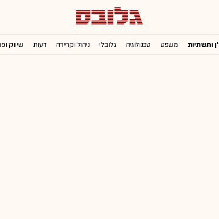
'ן ותשתיות
משפט
טכנולוגיה
גלובלי
ניהול וקריירה
דעות
שיווק ופ