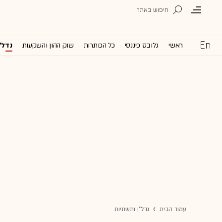
ראשי
גלובס פיננסי
כל הכותרות
שוק ההון והשקעות
נדל'
עמוד הבית
נדל"ן ותשתיות