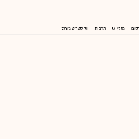
רסום
מגזין G
תרבות
וול סטריט ג'ורנל