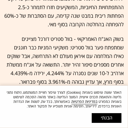
ההתפתחויות החיוביות, המשקיעים חזרו לתמחר כ-2.5
הפחתות ריבית במבט שנה קדימה, עם הסתברות של כ-60%
להפחתה בהחלטה הקרובה בסוף מאי.
בשוק האג"ח האמריקאי - בוול סטריט ז'ורנל מציינים
שמתפתח פער בוול סטריט: משקיעי המניות כבר חוגגים
כאילו המלחמה עם איראן מעולם לא התרחשה, אבל שווקים
אחרים מספרים סיפור זהיר יותר. התשואה על אג"ח ממשלת
ארה״ב ל-10 שנים נסגרה על 4.244%, ירידה מ-4.439%
בסוף מרץ, אך עדיין גבוהה מ-3.961% בסוף פברואר.
האתר עושה שימוש בעוגיות (Cookies) לצורך שיפור חוויית המשתמש, ניתוח נתוני
התשואות, שנעות בכיוון הפוך למחירי האג"ח, משקפות
גלישה והתאמת תכנים אישית. המשך הגלישה באתר מהווה הסכמה לשימוש
בעוגיות כמפורט
במדיניות הפרטיות
. באפשרותך, בכל עת, לשנות את הגדרות
בעיקר את הציפיות של המשקיעים לגבי ממוצע הריבית
העוגיות בדפדפן. לידיעתך, חסימת עוגיות תשפיע על תפקוד האתר.
לטווח קצר שיקבע הפדרל ריזרב לאורך חיי האג"ח.
הבנתי
3. שוקי הסחורות והמטבעות