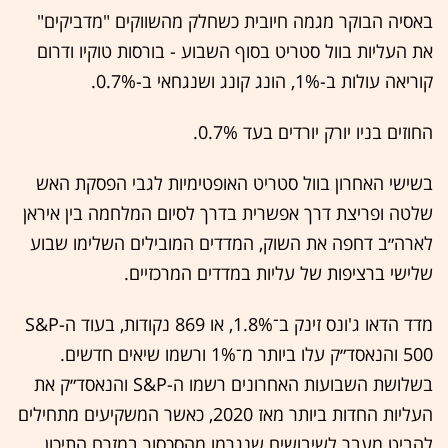
באסיה הבוקר מגמה חיובית כשחלק מהשווקים "מדביקים"
את העליות בוול סטריט בסוף השבוע - בורסות טוקיו ודרום
קוריאה עולות ב-1%, הונג קונג ושנגחאי ב-0.7%.
החוזים בניו יורק יורדים בעד 0.7%.
בשישי האחרון בוול סטריט האופטימיות לגבי הפסקת האש
שלטה ופריצת דרך אפשרית בדרך לסיום המלחמה בין איראן
לארה״ב דחפה את השוק, המדדים המובילים השלימו שבוע
שלישי ברציפות של עליות במדדים המרכזיים.
מדד הדאו ג'ונס זינק ב־1.8%, או 869 נקודות, בעוד ה-S&P
500 והנאסד״ק עלו ביותר מ־1% ורשמו שיאים חדשים.
בשלושת השבועות האחרונים רשמו ה-S&P והנאסד״ק את
העליות החדות ביותר מאז 2020, כאשר המשקיעים מתחילים
להביט מעבר לשיבושים שנגרמו מהסכסוך במזרח התיכון.