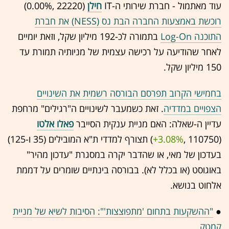
עוד מאתמול - חברת שירותי ה-IT
חילן
(22220 ,‎
0.00%
‏)
רוכשת באמצעות החברה הבת נס (NESS) את חברת
התוכנה Log-On
בתמורה לכ-192 מיליון שקל, וזאת יומיים
לאחר שהודיעה על רכישה עצמית של מניותיה תמורת עד
150 מיליון שקל.
בחמישי הקרוב תפרסם הבורסה רשמית את השינויים
הצפויים במדדיה
. זאת כשמעבר לשינויים ה"רגילים" מרחפת
עדיין ה-שאלה: האם מניית ענקית הסייבר
פאלו אלטו
(110750 ,‎
+3.08%
‏) תצורף למדדי ת"א המובילים (35 ו-125)
בעדכון של מאי, או שהדבר יקרה במסגרת "עדכון מהיר"
באוגוסט (או בכלל לא). בבורסה בינתיים שומרים על דממת
אלחוט בנושא.
●
"ההשקעות בתחום 'מתפוצצות'": הסיבות לשיא של מניית
קמטק