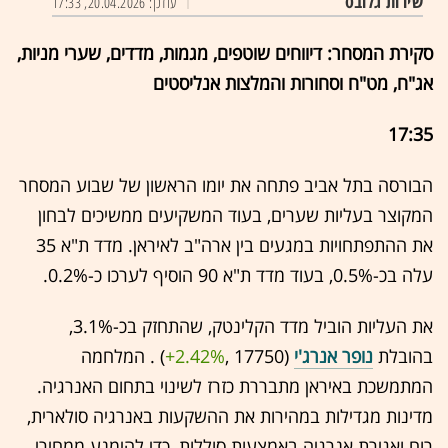
שירות גלובס
עודכן: 20.04.2026, 17:33
סקירת המסחר: דיווחים שוטפים, מגמות, מדדים, שערי מניות,
אג"ח, מט"ח וסחורות והמלצות אנליסטים
17:35
הבורסה בתל אביב פתחה את יומו הראשון של שבוע המסחר
המקוצר בעליות שערים, בעוד המשקיעים ממשיכים לבחון
את ההתפתחויות במגעים בין ארה"ב לאיראן. מדד ת"א 35
עלה בכ-0.5%, בעוד מדד ת"א 90 הוסיף לערכו כ-0.2%.
את העליות הוביל מדד הקלינטק, שהתחזק בכ-3.1%,
בהובלת
נופר אנרג'י
(17750 ,‎
+2.42%
‏) . המלחמה
המתמשכת באיראן מתבררת כזרז לשינוי בתחום האנרגיה.
מדינות מגדילות במהירות את ההשקעות באנרגיה סולארית,
רוח ואגירת אנרגיה באמצעות סוללות, כדי להימנע ממחירי