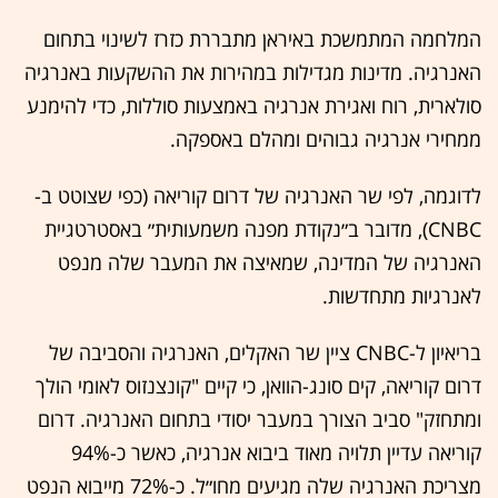
המלחמה המתמשכת באיראן מתבררת כזרז לשינוי בתחום
האנרגיה. מדינות מגדילות במהירות את ההשקעות באנרגיה
סולארית, רוח ואגירת אנרגיה באמצעות סוללות, כדי להימנע
ממחירי אנרגיה גבוהים ומהלם באספקה.
לדוגמה, לפי שר האנרגיה של דרום קוריאה (כפי שצוטט ב-
CNBC), מדובר ב״נקודת מפנה משמעותית״ באסטרטגיית
האנרגיה של המדינה, שמאיצה את המעבר שלה מנפט
לאנרגיות מתחדשות.
בריאיון ל-CNBC ציין שר האקלים, האנרגיה והסביבה של
דרום קוריאה, קים סונג-הוואן, כי קיים "קונצנזוס לאומי הולך
ומתחזק" סביב הצורך במעבר יסודי בתחום האנרגיה. דרום
קוריאה עדיין תלויה מאוד ביבוא אנרגיה, כאשר כ-94%
מצריכת האנרגיה שלה מגיעים מחו״ל. כ-72% מייבוא הנפט