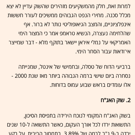
למרות זאת, חלק מהמשקיעים מזהירים שהשוק עדיין לא יצא
מכלל סכנה. מחירי הנפט הגבוהים ממשיכים לעורר חששות
אינפלציוניים, והמצב הגיאופוליטי נותר לא ברור. אף
שהלחימה נעצרה, הנשיא טראמפ אמר כי המצור הימי
האמריקאי על נמלי איראן יישאר בתוקף מלא - דבר שמייצר
אי־ודאות עבור הסחר הימי.
ברביעי הדוח של טסלה, ובחמישי של אינטל, שמנייתה
נסחרה ביום שישי ברמה הגבוהה ביותר מאז שנת 2000 -
אלו עומדים בראש שבוע עמוס בדוחות.
2. שוק האג"ח
בשוק האג"ח המקומי לנוכח הירידה בתפיסת הסיכון,
התשואות ירדו לכל אורך העקום, כאשר התשואה ל-10 שנים
ירדה ב-9 נ"ב לרמה של 3.89%. בתמחור הריבית, על רקע