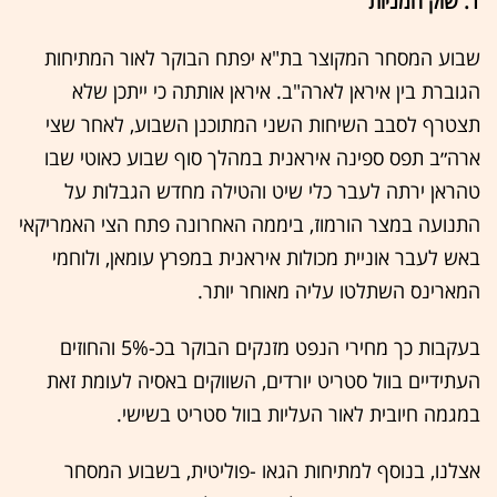
1. שוק המניות
שבוע המסחר המקוצר בת"א יפתח הבוקר לאור המתיחות
הגוברת בין איראן לארה"ב. איראן אותתה כי ייתכן שלא
תצטרף לסבב השיחות השני המתוכנן השבוע, לאחר שצי
ארה״ב תפס ספינה איראנית במהלך סוף שבוע כאוטי שבו
טהראן ירתה לעבר כלי שיט והטילה מחדש הגבלות על
התנועה במצר הורמוז, ביממה האחרונה פתח הצי האמריקאי
באש לעבר אוניית מכולות איראנית במפרץ עומאן, ולוחמי
המארינס השתלטו עליה מאוחר יותר.
בעקבות כך מחירי הנפט מזנקים הבוקר בכ-5% והחוזים
העתידיים בוול סטריט יורדים, השווקים באסיה לעומת זאת
במגמה חיובית לאור העליות בוול סטריט בשישי.
אצלנו, בנוסף למתיחות הגאו -פוליטית, בשבוע המסחר