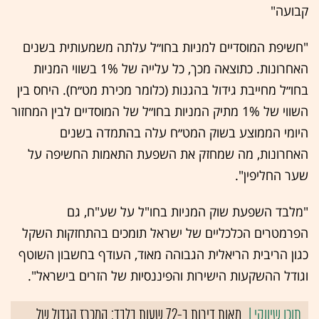
קבועה"
"חשיפת המוסדיים למניות בחו״ל עלתה משמעותית בשנים
האחרונות. כתוצאה מכך, כל עלייה של 1% בשווי המניות
בחו״ל מחייבת גידול בהגנות (כלומר מכירת מט״ח). היחס בין
השווי של 1% מתיק המניות בחו״ל של המוסדיים לבין המחזור
היומי הממוצע בשוק המט״ח עלה בהתמדה בשנים
האחרונות, מה שמחזק את השפעת התאמות החשיפה על
שער החליפין".
"מלבד השפעת שוק המניות בחו"ל על שע"ח, גם
הפרמטרים הכלכליים של ישראל תומכים בהתחזקות השקל
כגון הריבית הריאלית הגבוהה מאוד, העודף בחשבון השוטף
וגודל ההשקעות הישירות והפיננסיות של הזרים בישראל".
מאות דירות ב-72 שעות בלבד: המכרז הגדול של