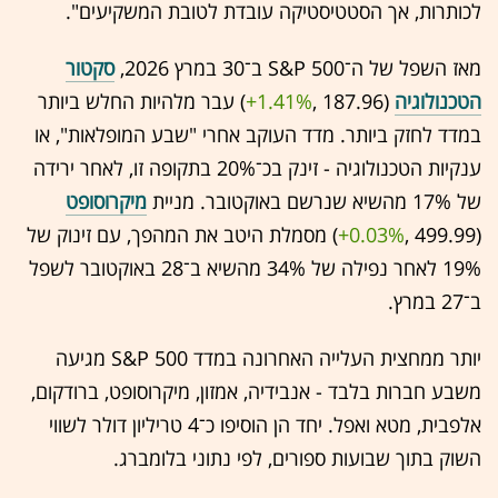
לכותרות, אך הסטטיסטיקה עובדת לטובת המשקיעים".
מאז השפל של ה־S&P 500 ב־30 במרץ 2026,
סקטור
הטכנולוגיה
(187.96 ,‎
+1.41%
‏) עבר מלהיות החלש ביותר
במדד לחזק ביותר. מדד העוקב אחרי "שבע המופלאות", או
ענקיות הטכנולוגיה - זינק בכ־20% בתקופה זו, לאחר ירידה
של 17% מהשיא שנרשם באוקטובר. מניית
מיקרוסופט
(499.99 ,‎
+0.03%
‏) מסמלת היטב את המהפך, עם זינוק של
19% לאחר נפילה של 34% מהשיא ב־28 באוקטובר לשפל
ב־27 במרץ.
יותר ממחצית העלייה האחרונה במדד S&P 500 מגיעה
משבע חברות בלבד - אנבידיה, אמזון, מיקרוסופט, ברודקום,
אלפבית, מטא ואפל. יחד הן הוסיפו כ־4 טריליון דולר לשווי
השוק בתוך שבועות ספורים, לפי נתוני בלומברג.