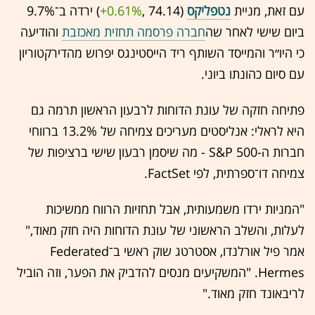
עם זאת, מניית
נטפליקס
(74.14 ,‎
+0.61%
‏) ירדה ב־9.7%
ביום שישי לאחר שה
חברה פרסמה תחזית מאכזבת
והודיעה
כי היו״ר והמייסד השותף ריד הייסטינגס יפרוש מהדירקטוריון
עם סיום כהונתו ביוני.
פתיחה חזקה של עונת הדוחות לרבעון הראשון תרמה גם
היא לראלי: אנליסטים מעריכים צמיחה של 13.2% ברווחי
חברות ה-S&P 500 - מה שיסמן רבעון שישי ברציפות של
צמיחה דו־ספרתית, לפי FactSet.
"המניות ירדו משמעותית, אבל תחזיות הרווח ממשיכות
לעלות, והשלב הראשוני של עונת הדוחות היה חזק מאוד,"
אמר פיל אורלנדו, אסטרטג שוק ראשי ב־Federated
Hermes. "המשקיעים מנסים להדביק את הפער, וזה הוביל
לריבאונד חזק מאוד."