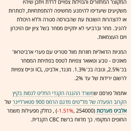
המקוצר המחזורים והנזילות צפויים לרדת ויתכן שיהיו
משקיעים שיעדיפו להימנע מחשיפה להתפתחויות, לכותרות
או להצהרות השונות עת שהבורסה סגורה וללא היכולת
להגיב. מחר וברביעי לא יתקיים מסחר בשל ציון יום הזיכרון
ויום העצמאות.
המניות הדואליות חוזרות מוול סטריט עם פערי ארביטראז'
מאזנים - טבע וטאואר צפויות לטפס בפתיחת המסחר
בכ־2.5%, ונובה בכ־1.3%. מנגד, אלביט, ICL ונייס צפויות
לרשום ירידות של עד 2%.
אתמול פורסם ש
משרד ההגנה הקנדי החליט לנסות בקיץ
הקרוב הפעלה של מל"טים מדגם הרמס 900 סטארליינר
של
אלביט מערכות
(254000 ,‎
-1.51%
‏) , כחלק מפעילות משמר
החופים המקומי. כך מדווח ברשת CBC הקנדית.