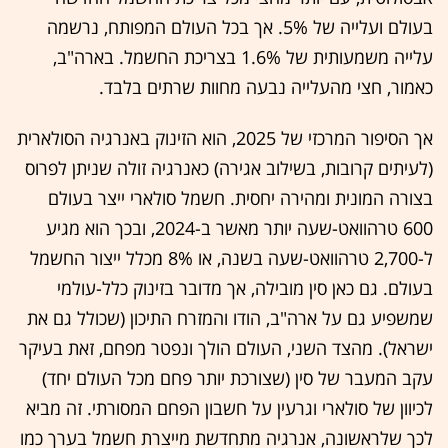
בעולם ועלייה של 5%. אך בכל העולם המפותח, נרשמה
עלייה משמעותית של 1.6% בצריכת החשמל. בארה"ב,
כאמור, חצי מהעלייה נבעה מחוות שרתים בלבד.
אך הסיפור המרכזי של 2025, הוא הזינוק באנרגיה הסולארית
(לעיתים קרובות, בשילוב אגירה) כאנרגיה זולה שניתן לפרוס
בצורה המונית ומהירה יחסית. חשמל סולארי ייצר בעולם
600 טרהוואט-שעה יותר מאשר ב-2024, ובכך הוא מגיע
ל-2,700 טרהוואט-שעה בשנה, או 8% מכלל ייצור החשמל
בעולם. גם כאן סין מובילה, אך מדובר בזינוק כלל-עולמי
שמשפיע גם על ארה"ב, הודו והמזרח התיכון (שכולל גם את
ישראל). מהצד השני, העולם הולך ונפטר מפחם, זאת בעיקר
עקב המעבר של סין (שצורכת יותר פחם מכל העולם יחד)
לכיוון של סולארי וגרעין על חשבון הפחם המסורתי. זה מביא
לכך שלראשונה, אנרגיה מתחדשת מייצרת חשמל בערך כמו