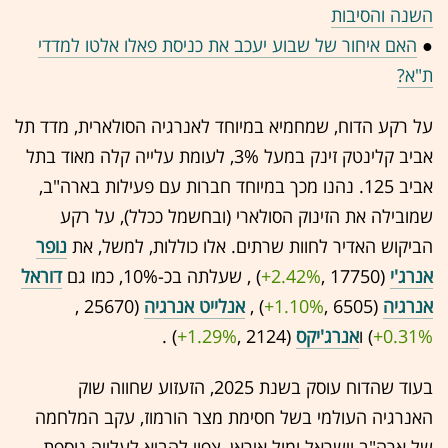
השנה והסיבות
●
האם איחור של שבוע יעכב את כניסת פאלו אלטו למדדי
ת"א?
על רקע הדוח, שמחמיא במיוחד לאנרגיה הסולארית, מדד תל
אביב קלינטק זינק במעל 3%, לעומת עלייה קלה מאוד בתל
אביב 125. נהנו מכך במיוחד חברות עם פעילות בארה"ב,
שמובילה את הזינוק הסולארי (ובחשמל ככלל), על רקע
הביקוש האדיר לחוות שרתים. אלו כוללות, למשל, את
נופר
אנרג'י
(17750 ,‎
+2.42%
‏) , שעלתה בכ-10%, כמו גם
דוראל
אנרגיה
(6505 ,‎
+1.10%
‏) ,
אנלייט אנרגיה
(25670 ,‎
+0.31%
‏) ו
אנרג'יקס
(2124 ,‎
+1.29%
‏) .
בעוד שהדוח עוסק בשנת 2025, הזעזוע שחווה שוק
האנרגיה העולמי בשל חסימת מצר הורמוז, עקב המלחמה
של ארה"ב וישראל ומול איראן, צפוי להביא לעלייה נוספת