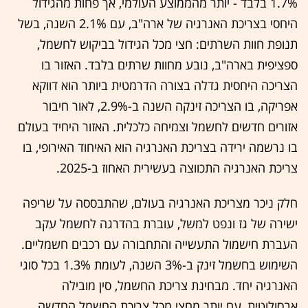
1.7% בלבד - יותר מהממוצע העולמי, אך פחות מהגידול
היחסי בצריכת האנרגיה של ארה"ב, עם 2.1% השנה, בשל
תנופת חוות השרתים: חצי מכל הגידול בביקוש לחשמל,
ספציפית בארה"ב, נובע מחוות שרתים בלבד. האזור בו
הצריכה היחסית גדלה בצורה הדרמטית ביותר הוא דווקא
אפריקה, בו הצריכה זינקה השנה ב-2.9%, לאור חיבור
אזורים חדשים לחשמל וצמיחה כלכלית. האזור היחיד בעולם
בו נרשמה ירידה בצריכת האנרגיה הוא האיחוד האירופי, בו
צריכת האנרגיה התכווצה בעשירית האחוז ב-2025.
חלק ניכר מצריכת האנרגיה בעולם, שהתבססה על שריפה
ישירה של גז ונפט למשל, עוברת בהדרגה לחשמל עקב
העברת חישמול התעשייה והתחבורה עם רכבים חשמליים.
השימוש בחשמל זינק ב-3% השנה, לעומת 1.3% בכל סוגי
האנרגיה יחד. מבחינת צריכת החשמל, סין מובילה
אבסולוטית, עם יותר מחצי מכל צריכת החשמל החדשה