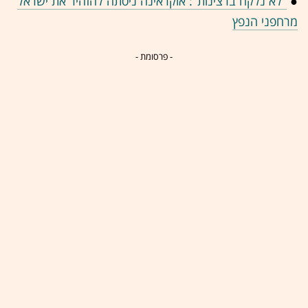
●
"לא נלקח ברצינות": אוקראינה ניסתה להזהיר את ישראל
מרחפני הנפץ
- פרסומת -