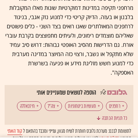
מרחפני תקיפה במדינות דמוקרטיות שונות מאלו המקובלות
בלבנון או בעזה. הדיוק קריטי כדי למנוע נזק אגבי, בניגוד
לרחפנים המאולתרים שאנו רואים בצד השני - כלים פשוטים
שאליהם מוצמדים רימונים, ולעיתים מתפוצצים בקרבת עוברי
אורח. גם הדרישות מהסיב האופטי גבוהות: דרוש סיב עמיד
שלא מתקפל או נשבר, ורצוי כזה המיוצר במדינה מערבית
כדי למנוע חשש מזליגת מידע או פגיעה בשרשרת
האספקה".
הוספה לנושאים שמעניינים אותי
רחפנים
תעשיות ביטחוניות
צה"ל
חיזבאללה
כל תגיות הכתבה
סין
אלביט מערכות
אקסטנד (XTEND)
לתשומת לבכם: מערכת גלובס חותרת לשיח מגוון, ענייני ומכבד בהתאם ל
קוד האתי