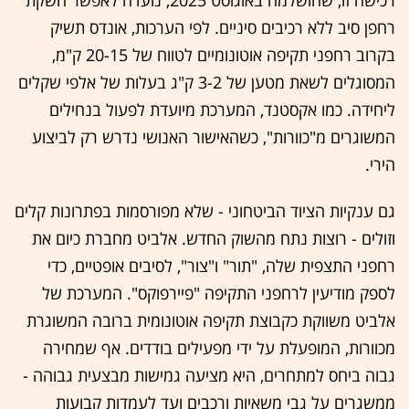
רחפן סיב ללא רכיבים סיניים. לפי הערכות, אונדס תשיק
בקרוב רחפני תקיפה אוטונומיים לטווח של 20-15 ק"מ,
המסוגלים לשאת מטען של 3-2 ק"ג בעלות של אלפי שקלים
ליחידה. כמו אקסטנד, המערכת מיועדת לפעול בנחילים
המשוגרים מ"כוורות", כשהאישור האנושי נדרש רק לביצוע
הירי.
גם ענקיות הציוד הביטחוני - שלא מפורסמות בפתרונות קלים
וזולים - רוצות נתח מהשוק החדש. אלביט מחברת כיום את
רחפני התצפית שלה, "תור" ו"צור", לסיבים אופטיים, כדי
לספק מודיעין לרחפני התקיפה "פיירפוקס". המערכת של
אלביט משווקת כקבוצת תקיפה אוטונומית ברובה המשוגרת
מכוורות, המופעלת על ידי מפעילים בודדים. אף שמחירה
גבוה ביחס למתחרים, היא מציעה גמישות מבצעית גבוהה -
ממשגרים על גבי משאיות ורכבים ועד לעמדות קבועות