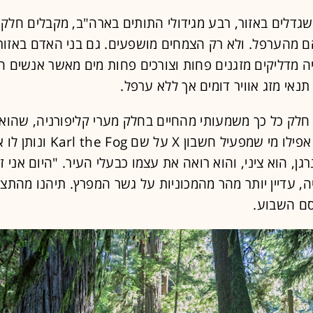
גדלים באזור, רבע מגידולי התותים בארה"ב, מקבלים חלק 
 מהערפל. ולא רק הצמחים מושפעים. גם בני האדם באזור
ה מדליקים מזגנים פחות וצורכים פחות מים מאשר אנשים ה
תנאי מזג אוויר דומים אך ללא ערפל.
לק כל כך משמעותי מהחיים בחלק מערי קליפורניה, שהוא ז
"קארל". יש אפילו מי שמפעיל חשבון X על שם g
רגן, הוא ציני, והוא רואה את עצמו כבעלי העיר. "היום אני 
ייה, עדיין יותר מהר מהמכוניות על גשר המפרץ. תיהנו מהתצ
סם השבוע.