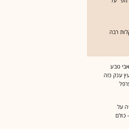
רמפ" על
לות רבה
אבי טבע
עץ ענק כזה
ערפל
ה על
 כולם