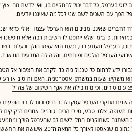
לוט בערפל, כל דבר יכול להתקיים בו, ואין לדעת מה יצוץ
ל הפך עם השנים לשם שני לכל מה שאיננו יודעים.
הדברים שאיננו מבינים הוא הערפל עצמו, ואולי כדאי שנ
הירות. כי בזמן שלא ייחסנו לו חשיבות רבה אלא חיפשנו 
כו, הערפל תעתע בנו, וכעת הוא עצמו הולך ונעלם. בשני
ירועי הערפל הולכים ופוחתים, והקהילה המדעית מודאגת.
נבורו ידע לרתום כל טכנולוגיה כדי לקרב את הציבור אל הטב
ועים סורים, וכיום מובילה את אגף השיקום של צה"ל
 שנים מחקרי הערפל עסקו לרוב בניסיונות לניבוי הופעתו כ
ת תעופה, צלמי טבע, טיילי הרים וגורמים אחרים הזקוקים ל
 השתנה כשחוקרים החלו לשים לב שהערפל הולך ומתמעט.
מעמיקה של נתונים שנאספו לאורך כל המאה ה־20 אישש