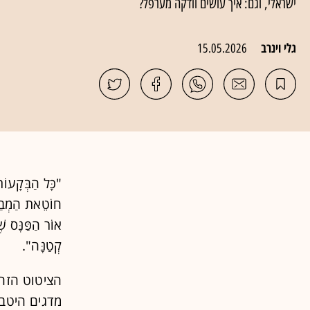
ישראלי, וגם: איך עושים וודקה מערפל?
גלי וינרב
15.05.2026
"כָּל הַבְּקָעוֹת
חוֹטֵאת הַמְבַקֶּ
אוֹר הַפַּנָּס שׁ
קְטַנָּה".
הציטוט הזה 
מדגים היטב 