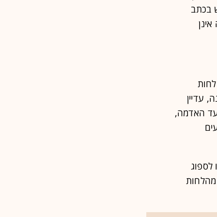
ש בכתב
 אינן
לחות
, עדיין
עד האדמה,
ים
 לספוג
 מן הערפל בתקופות יבשות. בחודשי הקיץ, הערפל אחראי ל־40% מהלחות