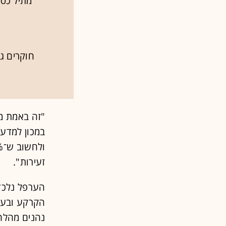
מתיל כספ
חוקרים ג
"זה באמת מ
במכון למדעי
זעירות".
הערפל נלכד
הקרקע ובעלי
נהנים מהלחו