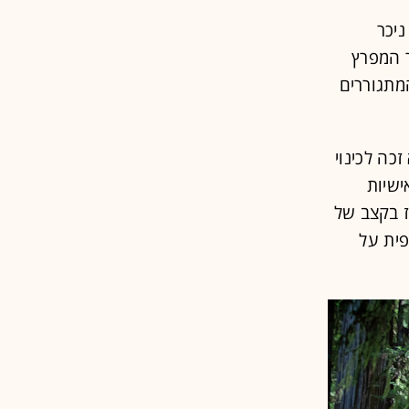
ניכר
 המפרץ
מתגוררים
כה לכינוי
Karl the Fo ונותן לו אישיות
זז בקצב של
פית על