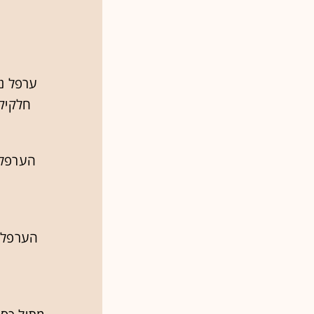
ערפל נו
חלקיק באוויר. יש 7 ס
הערפל פ