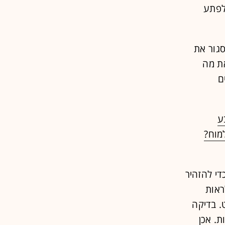
 לפתע
סגור את
את מה
ם
ע
די להזהיר
ראות
 בדיקה
ה את החששות. אכן