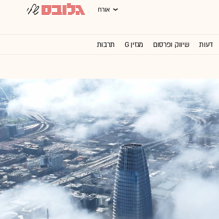
אורח
דעות
שיווק ופרסום
מגזין G
תרבות
וול סטריט ג'ורנל