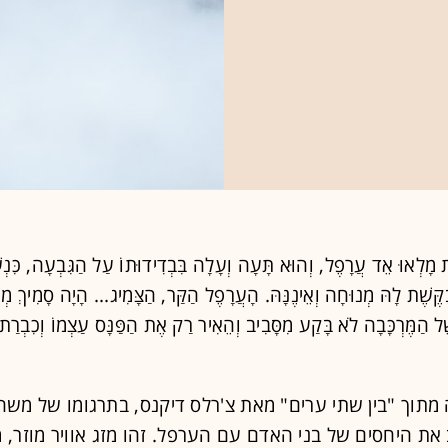
 מָלְאוּ אֵד עֲרָפֶל, וְהוּא תָּעָה וְעָלָה בִּבְדִידוּתוֹ עַל הַגִּבְעָה, כִּנְ
שֶׁת לָהּ מְנוּחָה וְאֵינֶנָּהּ. הָעֲרָפֶל הַקַּר, הַצָּמִיג... הָיָה סָמִיךְ מְ
ֶל הַמֶּרְכָּבָה לֹא בָּקַע מִסָּבִיב וְהֵאִיר רַק אֶת הַפַּנָּס עַצְמוֹ וְכִבְרַת
מתוך "בין שתי ערים" מאת צ'רלס דיקנס, בתרגומו של משה 
את היחסים של בני האדם עם הערפל. זהו מזג אוויר מוזר, מ