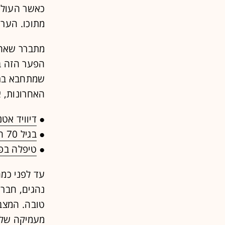
כאשר העולם 
מתוכו. הערפ
מתברר שאחד 
הפער הזה במ
שמתחבא בתו
האחרונות, א
●
דיוויד אט
●
בגיל 70 הוא משקיע שעות במשחקי אסטרטגיה. האם זה טוב או רע למוח?
●
טיפלה בפצ
עד לפני כמה
נהגים, חברו
טובה. המצב