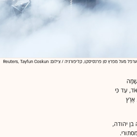
ערפל מעל מפרץ סן פרנסיסקו, קליפורניה / צילום: Reuters, Tayfun Coskun
שָׁמָה
אֹד, עַד כִּי
 אֶרֶץ
בן יהודה,
סתורי.