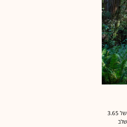
הקליפורנים כל כך מודאגים היום לגבי הערפל שלהם, שהם הקימו מיזם של 3.65
Pacific , או בקיצור PCFR, המשלב