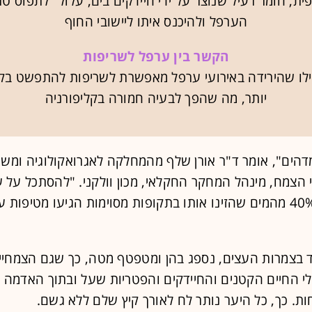
ית, חומר רעיל שנוצר על ידי חיידקים בים, עלול "לתפוס ט
הערפל ולהיכנס איתו ליישובי החוף
הקשר בין ערפל לשריפות
ילו שהירידה באירועי ערפל מאפשרת לשריפות להתפשט בק
יותר, מה שהפך לבעיה חמורה בקליפורניה
דהים", אומר ד"ר אורן שלף מהמחלקה לאגרואקולוגיה ומש
 הצמח, מינהל המחקר החקלאי, מכון וולקני. "להסתכל על 
ולחשוב ש־40% מהמים שהזינו אותו בתקופות מסוימות הגיעו מטיפות 
 בצמרות העצים, נספג בהן ומטפטף מטה, כך שגם הצמחיי
 החיים הקטנים והחיידקים והפטריות שעל ובתוך האדמה -
ת. כך, כל היער נותר לח לאורך קיץ שלם ללא גשם.