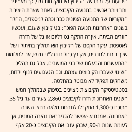
הידיעות על מותו של הקיבוץ היו מוקדמות מדי, כך מאמינים
יותר ויותר אנשים בתנועה הקיבוצית. לאחר שאחת היצירות
המקוריות של התנועה הציונית כבר זכתה למספדים, החלה
בשנים האחרונות תנועה הפוכה: בני קיבוץ שעזבו, ועכשיו
חוזרים הביתה. אין זה התקף נטורליזם או גל של חזרה
לאספסת. עיקר הקסם של הקיבוץ הוא תהליך בחיתוליו של
שיוך דירות לחברים, שקורץ כחלום נדל"ני חדש, אח לחלומות
ההתעשרות והבעלות של בני המושבים. אבל גם תהליכי
השינוי שעברו הקיבוצים עצמם, וגם הגעגועים לנוף ילדות,
משחקים תפקיד לא מבוטל בהחלטה.
בסטטיסטיקה הקיבוצית מציינים בסיפוק שבמהלך חמש
השנים האחרונות חזרו לקיבוצים 2,860 צעירים עד גיל 35,
מתוכם כ-1,300 התקבלו לחברות מלאה בחצי השנה
האחרונה. אמנם אי-אפשר להגדיר זאת נהירה המונית, אך
לעומת שנות ה-90, שבהן עזבו את הקיבוצים כ-20 אלף