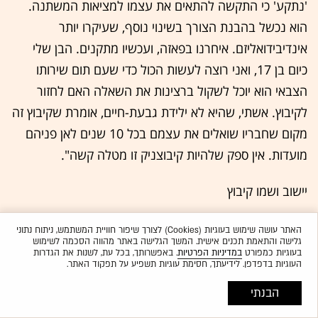
'נתקע' כי התקשה להתאים את עצמו למציאות המשתנה.
הוא נכשל בהבנת הצורך בשינוי נוסף, שעיקרו יותר
אינדיבידואליזם. איחרנו בפאזה, ועכשיו מתקנים. הבן שלי
כיום בן 17, ואני רוצה לעשות הכול כדי שעם תום שירותו
הצבאי הוא יוכל לשקול ברצינות את השאלה האם לחזור
לקיבוץ. אשתי, שהיא לא ילידת גבעת-חיים, אומרת שקיבוץ זה
מקום שחבריו שואלים את עצמם בכל 10 שנים לאן פניהם
מועדות. אין ספק שלהיות קיבוצניק זו מטלה קשה".
יישוב ושמו קיבוץ
כאשר ח"כ חיים אורון, חבר קיבוץ להב, חושב על פני הקיבוץ
האתר עושה שימוש בעוגיות (Cookies) לצורך שיפור חוויית המשתמש, ניתוח נתוני
גלישה והתאמת תכנים אישית. המשך הגלישה באתר מהווה הסכמה לשימוש
העתידיים, הוא מעריך שלצד קיבוצים שיישארו במתכונתם
בעוגיות כמפורט
במדיניות הפרטיות
. באפשרותך, בכל עת, לשנות את הגדרות
העוגיות בדפדפן. לידיעתך, חסימת עוגיות תשפיע על תפקוד האתר.
יהיו קיבוצים שיפתחו שתי קהילות — קיבוץ מלא ולצדו שכונת
הרחבה, שתושביה מהווים חלק מהקהילה לצורך תרבות,
הבנתי
חגים וקיום חלק מהמוסדות הפנימיים; והוא חושב שיהיה