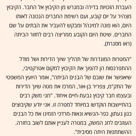
העברת הזכויות בדירה ובמגרש מן הקיבוץ אל החבר. הקיבוץ
מצהיר על יום קובע, ועם רשימת החברים הנכונה לאותו
היום, הוא פונה למינהל ומבקש להעביר את הבתים על שם
החברים. שיטת היום הקובע ממריצה רבים לחזור הביתה
(ראו מסגרת).
"המטרות המוגדרות של תהליך שיוך הדירות ושל מודל
ההתפרנסות הן להפוך את הקיבוץ למקום אטרקטיבי,
שיאפשר את שובם של הבנים הביתה", אומר היועץ המשפטי
של התק"מ, צפריר בן-אור, המרכז את מטה שיוך הדירות
ובעצמו חבר קיבוץ גבעת-חיים איחוד. "חגי משק רבים
בהתיישבות הוקדשו במיוחד למטרה זו. אני יודע שקיבוצים
כגון געתון, כפר-הנשיא ונאות-מרדכי הזמינו את כל הבנים
העוזבים לחג המשק, במטרה לעניין אותם לשוב בחזרה.
ההשתתפות היתה מסיבית".