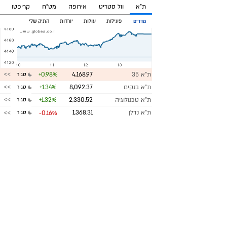
ת"א
וול סטריט
אירופה
מט"ח
קריפטו
מדדים
פעילות
עולות
יורדות
התיק שלי
ת"א 35
4,168.97
+0.98%
סגור
ת"א בנקים
8,092.37
+1.34%
סגור
ת"א טכנולוגיה
2,330.52
+1.32%
סגור
ת"א נדלן
1,368.31
-0.16%
סגור