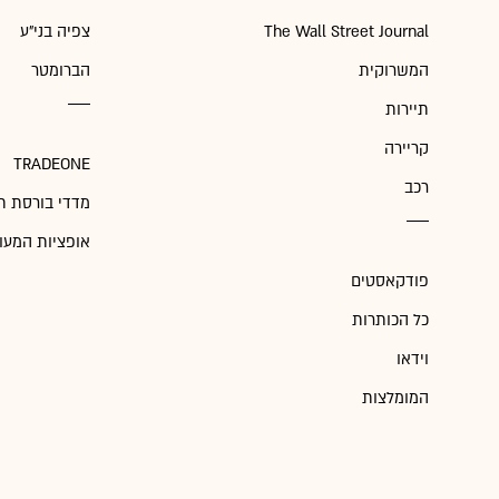
The Wall Street Journal
צפיה בני"ע
המשרוקית
הברומטר
תיירות
קריירה
TRADEONE
רכב
מדדי בורסת ת
אופציות המעו
פודקאסטים
כל הכותרות
וידאו
המומלצות