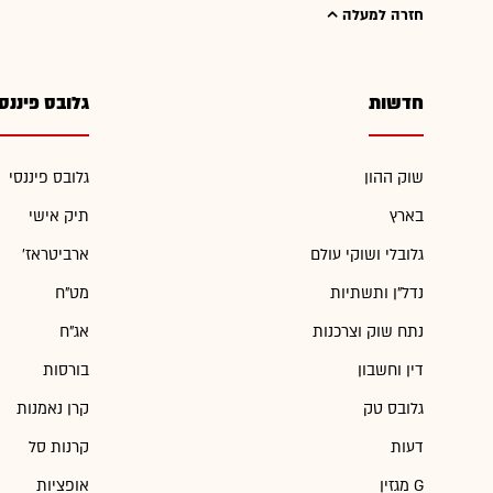
חזרה למעלה
חדשות
גלובס פיננס
שוק ההון
גלובס פיננסי
בארץ
תיק אישי
גלובלי ושוקי עולם
'ארביטראז
נדל"ן ותשתיות
מט"ח
נתח שוק וצרכנות
אג"ח
דין וחשבון
בורסות
גלובס טק
קרן נאמנות
דעות
קרנות סל
מגזין G
אופציות