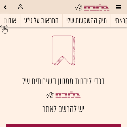
ראתי
תיק ההשקעות שלי
התראות על ני"ע
אודות
בכדי ליהנות ממגוון השירותים של
יש להרשם לאתר