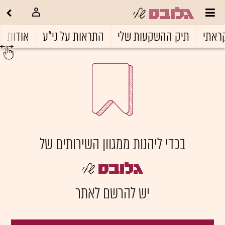
ראתי
תיק ההשקעות שלי
התראות על ני"ע
אודות
בכדי ליהנות ממגוון השירותים של
יש להרשם לאתר