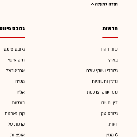
חזרה למעלה
חדשות
גלובס פיננס
שוק ההון
גלובס פיננסי
בארץ
תיק אישי
גלובלי ושוקי עולם
'ארביטראז
נדל"ן ותשתיות
מט"ח
נתח שוק וצרכנות
אג"ח
דין וחשבון
בורסות
גלובס טק
קרן נאמנות
דעות
קרנות סל
מגזין G
אופציות