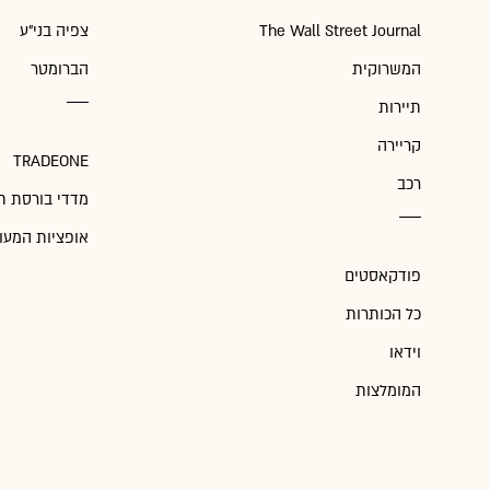
The Wall Street Journal
צפיה בני"ע
המשרוקית
הברומטר
תיירות
קריירה
TRADEONE
רכב
מדדי בורסת ת
אופציות המעו
פודקאסטים
כל הכותרות
וידאו
המומלצות