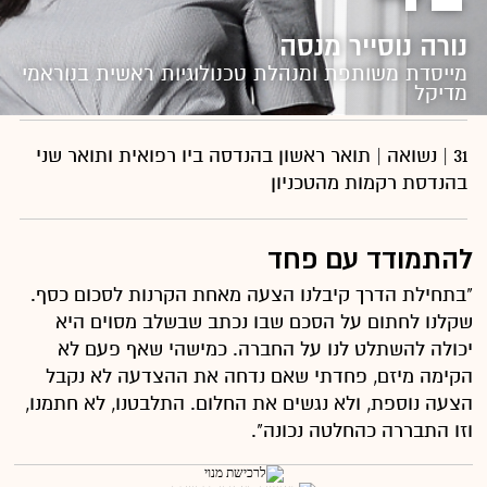
נורה נוסייר מנסה
מייסדת משותפת ומנהלת טכנולוגיות ראשית בנוראמי
מדיקל
31 | נשואה | תואר ראשון בהנדסה ביו רפואית ותואר שני
בהנדסת רקמות מהטכניון
להתמודד עם פחד
"בתחילת הדרך קיבלנו הצעה מאחת הקרנות לסכום כסף.
שקלנו לחתום על הסכם שבו נכתב שבשלב מסוים היא
יכולה להשתלט לנו על החברה. כמישהי שאף פעם לא
הקימה מיזם, פחדתי שאם נדחה את ההצדעה לא נקבל
הצעה נוספת, ולא נגשים את החלום. התלבטנו, לא חתמנו,
וזו התבררה כהחלטה נכונה".