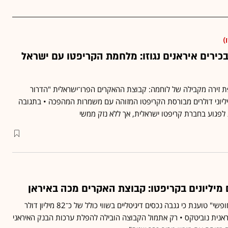
)
של בכירים איראנים נגוזו: מלחמת הקריפטו עם ישראל
 זירה מקבילה של לוחמה: קבוצת ההאקרים הפרו־ישראלית "הדרור
יוני דולרים מבורסת הקריפטו המזוהה עם משמרות המהפכה • בתגובה
 לפגוע בחברת קריפטו ישראלית, אך ללא נזק ממשי
 מיליונים בקריפטו: קבוצת האקרים מכה באיראן
קבוצת האקרים "הדרור החופשי" טוענת כי גנבה נכסים דיגיטליים בשווי כולל של כ־82 מיליון דולר
נית נוביטקס • רק אתמול הקבוצה הובילה להפלת ערכות הבנק האיראני