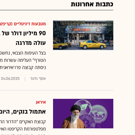
כתבות אחרונות
מטבעות דיגיטליים (קריפטו
90 מיליון דולר 
עולה מדרגה
בצל העימות הצבאי, נחשפת
הטורף" העלימה עשרות מיל
ניסתה קבוצה פרו־איראנית
אסף גלעד
24.06.2025
איראן
אתמול בנקים, היום
מפלטפורמת הקריפטו האירא