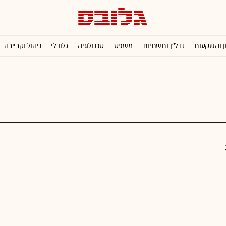
ן והשקעות
נדל''ן ותשתיות
משפט
טכנולוגיה
גלובלי
ניהול וקריירה