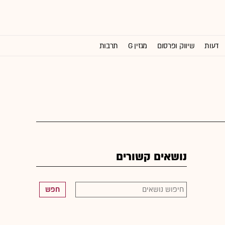
דעות
שיווק ופרסום
מגזין G
תרבות
וול סטריט ג'ורנל
נושאים קשורים
חפש