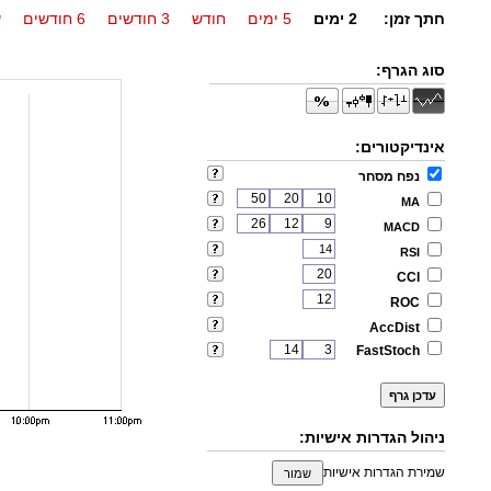
חתך זמן:
2 ימים
5 ימים
חודש
3 חודשים
6 חודשים
ש
סוג הגרף:
אינדיקטורים:
נפח מסחר
MA
MACD
RSI
CCI
ROC
AccDist
FastStoch
ניהול הגדרות אישיות:
שמירת הגדרות אישיות