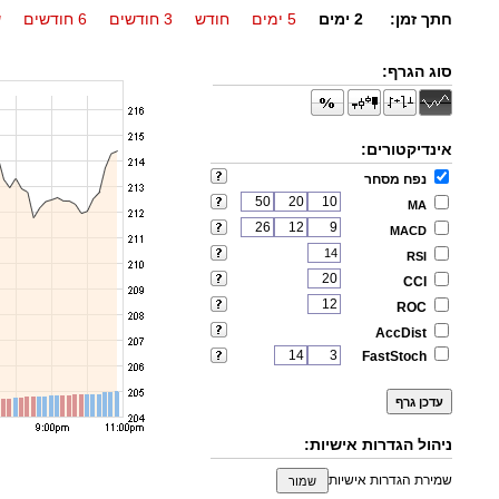
חתך זמן:
2 ימים
5 ימים
חודש
3 חודשים
6 חודשים
ש
סוג הגרף:
אינדיקטורים:
נפח מסחר
MA
MACD
RSI
CCI
ROC
AccDist
FastStoch
ניהול הגדרות אישיות:
שמירת הגדרות אישיות