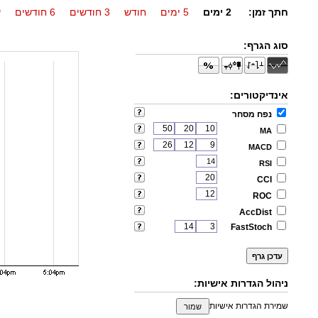
חתך זמן:
2 ימים
5 ימים
חודש
3 חודשים
6 חודשים
ש
סוג הגרף:
אינדיקטורים:
נפח מסחר
MA
MACD
RSI
CCI
ROC
AccDist
FastStoch
ניהול הגדרות אישיות:
שמירת הגדרות אישיות