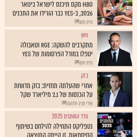
HBO מקס תיכנס לישראל בינואר
2026, ב-yes כבר הורידו את התכנים
{19}
גלית חתן
yes
מתקרבים להשקה: RGE וטאבולה
יטפלו במודל הפרסומות של yes
{19}
גלית חתן
בזק
אחרי שהעלתה תחזית: בזק מדווחת
על הכנסות של 2.1 מיליארד שקל
{19}
שירי חביב-ולדהורן
מדד המותגים 2025
נטפליקס התחילה להילחם בשיתוף
הסיסמאות, זו הייתה התוצאה