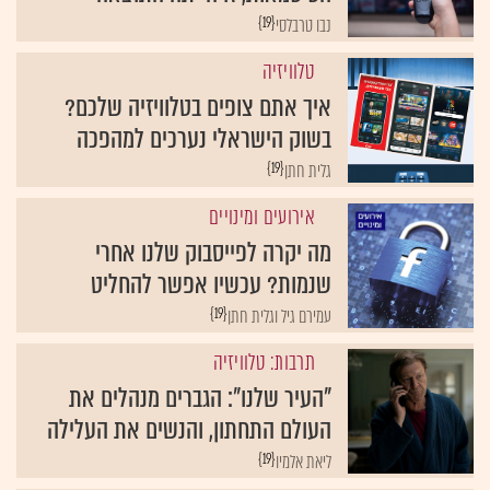
{19}
נבו טרבלסי
טלוויזיה
איך אתם צופים בטלוויזיה שלכם?
בשוק הישראלי נערכים למהפכה
{19}
גלית חתן
אירועים ומינויים
מה יקרה לפייסבוק שלנו אחרי
שנמות? עכשיו אפשר להחליט
{19}
עמירם גיל וגלית חתן
תרבות: טלוויזיה
"העיר שלנו": הגברים מנהלים את
העולם התחתון, והנשים את העלילה
{19}
ליאת אלמיו