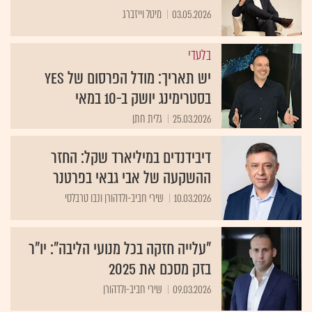
03.05.2026
מיטל וייזברג
בלעדי
יש תאריך: מודל הפרסום של yes
בסטרימינג יושק ב-10 במאי
25.03.2026
גלית חתן
דיבידנדים במיליארד שקל: החזר
ההשקעה של אבי גבאי בפרטנר
10.03.2026
שירי חביב-ולדהורן ונבו טרבלסי
"עלייה חזקה בכל מנועי הליבה": יו"ר
בזק מסכם את 2025
09.03.2026
שירי חביב-ולדהורן