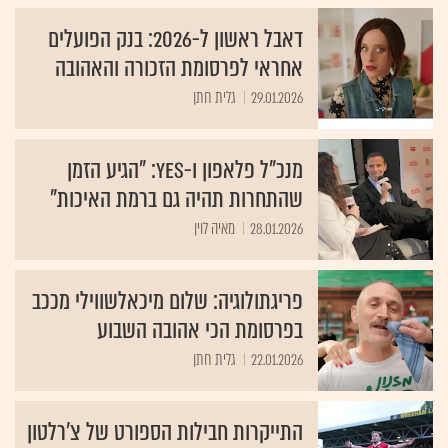
דאבל ראשון ל-2026: בנק הפועלים
אחראי לפרסומת הזכורה והאהובה
29.01.2026
גלית חתן
מנכ"ל פלאפון ו-yes: "הגיע הזמן
שהתחרות תהיה גם ברמת האיכות"
28.01.2026
מאיה לוין
פריגתולוגיה: שלום מיכאלשווילי מככב
בפרסומת הכי אהובה השבוע
22.01.2026
גלית חתן
התייקרות חבילות הספורט של צ'רלטון