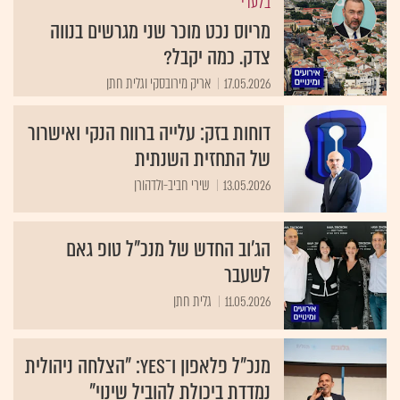
בלעדי
מריוס נכט מוכר שני מגרשים בנווה
צדק. כמה יקבל?
17.05.2026
אריק מירובסקי וגלית חתן
דוחות בזק: עלייה ברווח הנקי ואישרור
של התחזית השנתית
13.05.2026
שירי חביב-ולדהורן
הג'וב החדש של מנכ"ל טופ גאם
לשעבר
11.05.2026
גלית חתן
מנכ"ל פלאפון ו־yes: "הצלחה ניהולית
נמדדת ביכולת להוביל שינוי"