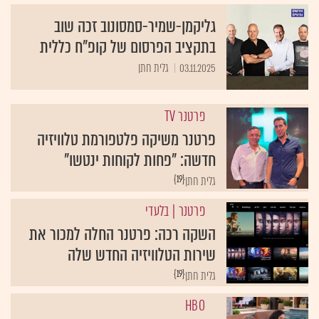
גליקמן-שמיר-סמסונוב זכה שוב
בתקציב הפרסום של קופ"ח כללית
03.11.2025
גלית חתן
פרטנר TV
פרטנר משיקה פלטפורמת טלוויזיה
חדשה: "פחות לקוחות ינטשו"
{19}
גלית חתן
פרטנר
| בלעדי
השקה רכה: פרטנר החלה למכור את
שירות הטלוויזיה החדש שלה
{19}
גלית חתן
HBO