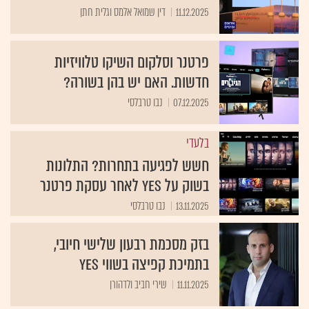
11.12.2025
דין שמואל אלמס וגלית חתן
פרטנר וסלקום השיקו טלוויזיות
חדשות. האם יש בהן בשורה?
07.12.2025
נבו טרבלסי
בלעדי
חשש לפגיעה בתחרות? התלונות
בשוק על yes לאחר עסקת פרטנר
13.11.2025
נבו טרבלסי
בזק מסכמת רבעון שלישי חיובי,
בתמיכת קפיצה בשווי yes
11.11.2025
שירי חביב ולדהורן