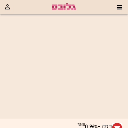
741.00
בזק
-0.96%