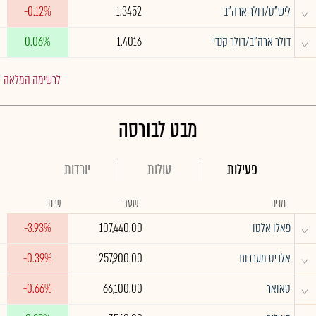
^
ליש"ט/דולר ארה"ב
1.3452
-0.12%
^
דולר ארה"ב/דולר קנדי
1.4016
0.06%
לרשימה המלאה
מבט לבורסה
פעילות
עולות
יורדות
מניה
שער
שינוי
^
פאלו אלטו
107,440.00
-3.93%
^
אלביט מערכות
257,900.00
-0.39%
^
טאואר
66,100.00
-0.66%