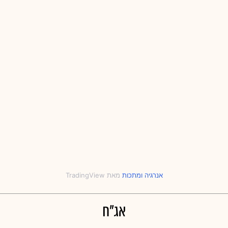
אנרגיה
‎ו‎
מתכות
אג"ח