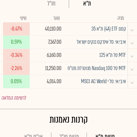
ת"א
חו"ל
מניה
שער
שינוי
^
קסם 4A) ETF) ת"א 35
40,110.00
-0.47%
^
אי.בי.אי. סל אינדקס בנקים ישראל
7,367.00
0.59%
^
MTF סל ת"א 125
6,160.00
-0.34%
^
MTF סל Nasdaq 100 מנוטרלת מט"ח
11,250.00
-2.26%
^
אי.בי.אי. סל י MSCI AC World
4,014.00
0.05%
לרשימה המלאה
קרנות נאמנות
מניות ת"א
מניות חו"ל
אג"ח ת"א