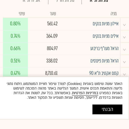
מניה
שער
שינוי
^
איילון מניות בנקים
561.42
0.80%
^
אילים מניות בנקים
364.09
0.74%
^
הראל מעו"ף בריבוע
804.97
0.66%
^
הראל מניות פיננסים
338.02
0.51%
^
קסם אקטיב ת"א 90
8,710.61
0.47%
האתר עושה שימוש בעוגיות (Cookies) לצורך שיפור חוויית המשתמש, ניתוח נתוני
לרשימה המלאה
גלישה והתאמת תכנים אישית. המשך הגלישה באתר מהווה הסכמה לשימוש
בעוגיות כמפורט
במדיניות הפרטיות
. באפשרותך, בכל עת, לשנות את הגדרות
העוגיות בדפדפן. לידיעתך, חסימת עוגיות תשפיע על תפקוד האתר.
הבנתי