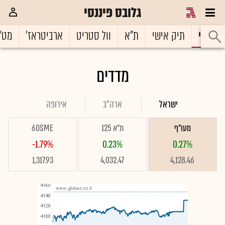
גלובס פיננסי
ראשי
תיק אישי
ת"א
וול סטריט
ארביטראז'
מט"
מדדים
ישראל
ארה"ב
אירופה
מעו"ף
ת"א 125
60SME
-1.79%
0.23%
0.27%
1,317.93
4,032.47
4,128.46