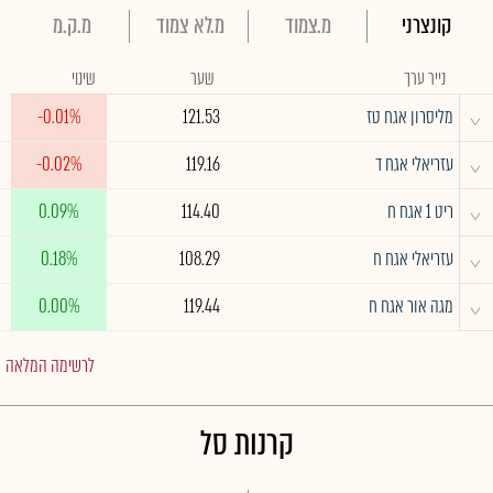
קונצרני
מ.צמוד
מ.לא צמוד
מ.ק.מ
נייר ערך
שער
שינוי
^
מליסרון אגח טז
121.53
-0.01%
^
עזריאלי אגח ד
119.16
-0.02%
^
ריט 1 אגח ח
114.40
0.09%
^
עזריאלי אגח ח
108.29
0.18%
^
מגה אור אגח ח
119.44
0.00%
לרשימה המלאה
קרנות סל