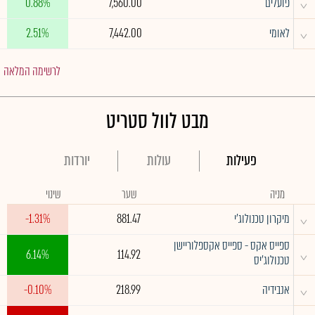
^
פועלים
7,560.00
0.88%
^
לאומי
7,442.00
2.51%
לרשימה המלאה
מבט לוול סטריט
פעילות
עולות
יורדות
מניה
שער
שינוי
^
מיקרון טכנולוג'י
881.47
-1.31%
ספייס אקס - ספייס אקספלוריישן
^
6.14%
114.92
טכנולוג'יס
^
אנבידיה
218.99
-0.10%