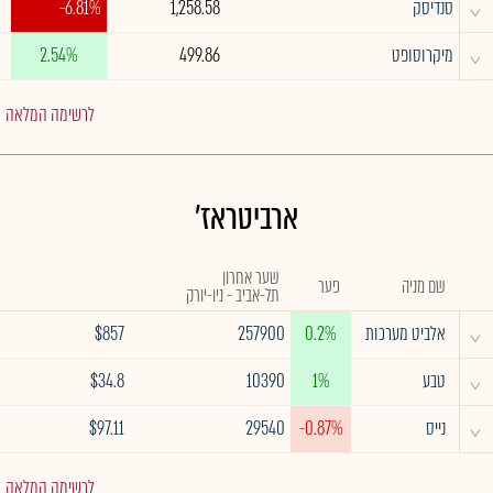
^
סנדיסק
1,258.58
-6.81%
^
מיקרוסופט
499.86
2.54%
לרשימה המלאה
ארביטראז'
שער אחרון
שם מניה
פער
תל-אביב - ניו-יורק
^
אלביט מערכות
0.2%
257900
$857
^
טבע
1%
10390
$34.8
^
נייס
-0.87%
29540
$97.11
לרשימה המלאה