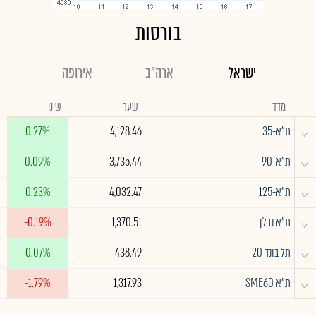
בורסות
ישראל
ארה"ב
אירופה
מדד
שער
שינוי
^
ת"א-35
4,128.46
0.27%
^
ת"א-90
3,735.44
0.09%
^
ת"א-125
4,032.47
0.23%
^
ת"א נדלן
1,370.51
-0.19%
^
תל בונד 20
438.49
0.07%
^
ת"א SME60
1,317.93
-1.79%