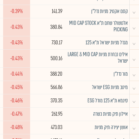
^
קסם אקטיב מניות נדל"ן
141.39
-0.39%
אלטשולר שחם ת"א MID CAP STOCK
^
-0.43%
380.84
PICKING
^
מגדל מניות ישראל ת"א 125
730.17
-0.43%
אילים נבחרת מניות LARGE & MID CAP
^
-0.43%
500.16
ישראל
^
מור נדל"ן
388.20
-0.44%
^
מיטב מניות ESG ישראל
566.86
-0.45%
^
סיגמא ת"א 125 מודל ESG
370.35
-0.46%
^
איילון תיק מניות כשרה
261.95
-0.47%
^
אושן יצירה תיק מניות
473.03
-0.48%