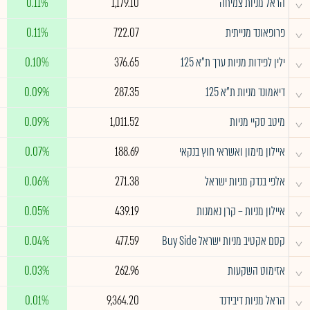
^
הראל מניות צמיחה
1,179.10
0.11%
^
פרופאונד מנייתית
722.07
0.11%
^
ילין לפידות מניות ערך ת"א 125
376.65
0.10%
^
דיאמונד מניות ת"א 125
287.35
0.09%
^
מיטב סקיי מניות
1,011.52
0.09%
^
איילון מימון ואשראי חוץ בנקאי
188.69
0.07%
^
אלפי בנדק מניות ישראל
271.38
0.06%
^
איילון מניות – קרן נאמנות
439.19
0.05%
^
קסם אקטיב מניות ישראל Buy Side
477.59
0.04%
^
אזימוט השקעות
262.96
0.03%
^
הראל מניות דיבידנד
9,364.20
0.01%