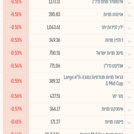
^
אלטשולר שחם נדל"ן
1,173.11
-0.51%
^
אזימוט מניות
285.83
-0.51%
^
ילין לפידות יתר
1,043.61
-0.51%
^
דולפין מניות
349.36
-0.53%
^
מיטב מניות ישראל
750.51
-0.53%
^
אנליסט נדל"ן
771.06
-0.54%
הראל מניות תנודתיות נמוכה ת"א Large
^
-0.55%
389.32
& Mid Cap
^
מור יתר
427.51
-0.56%
^
אימפקט מניות
346.17
-0.57%
^
פיטנגו מניות
171.27
-0.61%