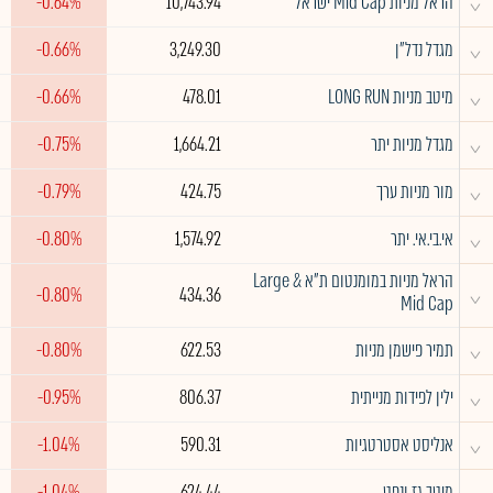
^
הראל מניות Mid Cap ישראל
10,743.94
-0.64%
^
מגדל נדל"ן
3,249.30
-0.66%
^
מיטב מניות LONG RUN
478.01
-0.66%
^
מגדל מניות יתר
1,664.21
-0.75%
^
מור מניות ערך
424.75
-0.79%
^
אי.בי.אי. יתר
1,574.92
-0.80%
הראל מניות במומנטום ת"א Large &
^
-0.80%
434.36
Mid Cap
^
תמיר פישמן מניות
622.53
-0.80%
^
ילין לפידות מנייתית
806.37
-0.95%
^
אנליסט אסטרטגיות
590.31
-1.04%
^
מיטב גז ונפט
624.44
-1.04%