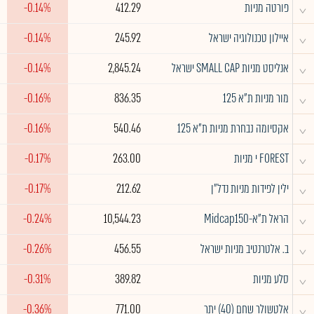
^
פורטה מניות
412.29
-0.14%
^
איילון טכנולוגיה ישראל
245.92
-0.14%
^
אנליסט מניות SMALL CAP ישראל
2,845.24
-0.14%
^
מור מניות ת"א 125
836.35
-0.16%
^
אקסיומה נבחרת מניות ת"א 125
540.46
-0.16%
^
FOREST י מניות
263.00
-0.17%
^
ילין לפידות מניות נדל"ן
212.62
-0.17%
^
הראל ת"א-Midcap150
10,544.23
-0.24%
^
ב. אלטרנטיב מניות ישראל
456.55
-0.26%
^
סלע מניות
389.82
-0.31%
^
אלטשולר שחם (40) יתר
771.00
-0.36%