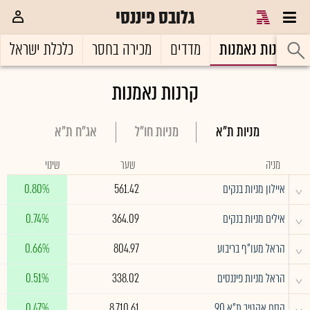
גלובס פיננסי
קרנות נאמנות
מדדים
מכירה בחסר
כלכלת ישראל
קרנות נאמנות
מניות ת"א
מניות חו"ל
אג"ח ת"א
מניה
שער
שינוי
^
איילון מניות בנקים
561.42
0.80%
^
אילים מניות בנקים
364.09
0.74%
^
הראל מעו"ף בריבוע
804.97
0.66%
^
הראל מניות פיננסים
338.02
0.51%
^
קסם אקטיב ת"א 90
8,710.61
0.47%