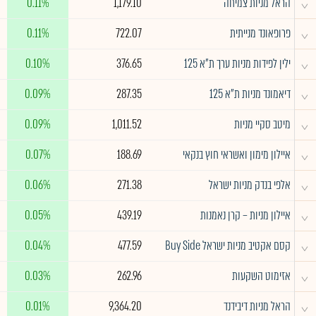
^
הראל מניות צמיחה
1,179.10
0.11%
^
פרופאונד מנייתית
722.07
0.11%
^
ילין לפידות מניות ערך ת"א 125
376.65
0.10%
^
דיאמונד מניות ת"א 125
287.35
0.09%
^
מיטב סקיי מניות
1,011.52
0.09%
^
איילון מימון ואשראי חוץ בנקאי
188.69
0.07%
^
אלפי בנדק מניות ישראל
271.38
0.06%
^
איילון מניות – קרן נאמנות
439.19
0.05%
^
קסם אקטיב מניות ישראל Buy Side
477.59
0.04%
^
אזימוט השקעות
262.96
0.03%
^
הראל מניות דיבידנד
9,364.20
0.01%