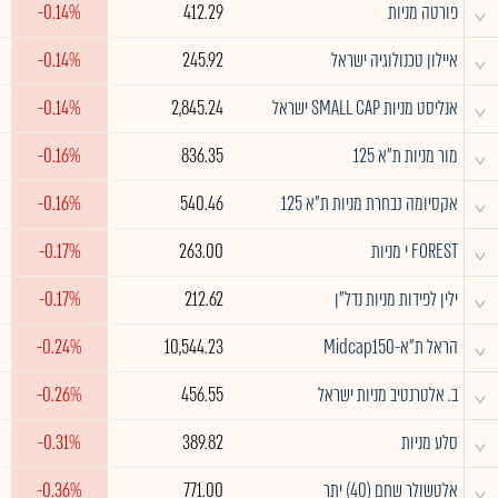
^
פורטה מניות
412.29
-0.14%
^
איילון טכנולוגיה ישראל
245.92
-0.14%
^
אנליסט מניות SMALL CAP ישראל
2,845.24
-0.14%
^
מור מניות ת"א 125
836.35
-0.16%
^
אקסיומה נבחרת מניות ת"א 125
540.46
-0.16%
^
FOREST י מניות
263.00
-0.17%
^
ילין לפידות מניות נדל"ן
212.62
-0.17%
^
הראל ת"א-Midcap150
10,544.23
-0.24%
^
ב. אלטרנטיב מניות ישראל
456.55
-0.26%
^
סלע מניות
389.82
-0.31%
^
אלטשולר שחם (40) יתר
771.00
-0.36%