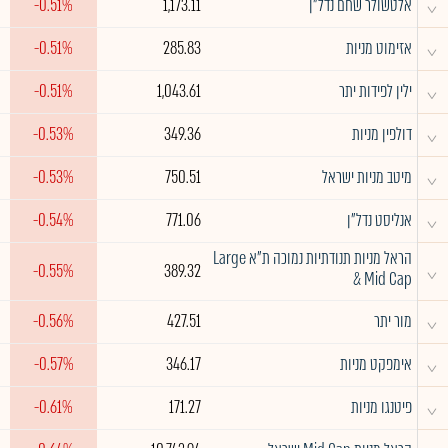
^
אלטשולר שחם נדל"ן
1,173.11
-0.51%
^
אזימוט מניות
285.83
-0.51%
^
ילין לפידות יתר
1,043.61
-0.51%
^
דולפין מניות
349.36
-0.53%
^
מיטב מניות ישראל
750.51
-0.53%
^
אנליסט נדל"ן
771.06
-0.54%
הראל מניות תנודתיות נמוכה ת"א Large
^
-0.55%
389.32
& Mid Cap
^
מור יתר
427.51
-0.56%
^
אימפקט מניות
346.17
-0.57%
^
פיטנגו מניות
171.27
-0.61%