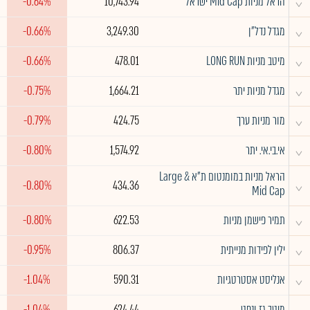
^
הראל מניות Mid Cap ישראל
10,743.94
-0.64%
^
מגדל נדל"ן
3,249.30
-0.66%
^
מיטב מניות LONG RUN
478.01
-0.66%
^
מגדל מניות יתר
1,664.21
-0.75%
^
מור מניות ערך
424.75
-0.79%
^
אי.בי.אי. יתר
1,574.92
-0.80%
הראל מניות במומנטום ת"א Large &
^
-0.80%
434.36
Mid Cap
^
תמיר פישמן מניות
622.53
-0.80%
^
ילין לפידות מנייתית
806.37
-0.95%
^
אנליסט אסטרטגיות
590.31
-1.04%
^
מיטב גז ונפט
624.44
-1.04%