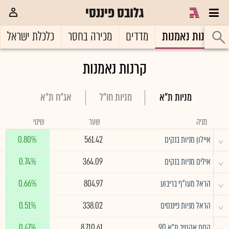
גלובס פיננסי
קרנות נאמנות
מדדים
מכירה בחסר
כלכלת ישראל
קרנות נאמנות
מניות ת"א
מניות חו"ל
אג"ח ת"א
מניה
שער
שינוי
^
איילון מניות בנקים
561.42
0.80%
^
אילים מניות בנקים
364.09
0.74%
^
הראל מעו"ף בריבוע
804.97
0.66%
^
הראל מניות פיננסים
338.02
0.51%
^
קסם אקטיב ת"א 90
8,710.61
0.47%