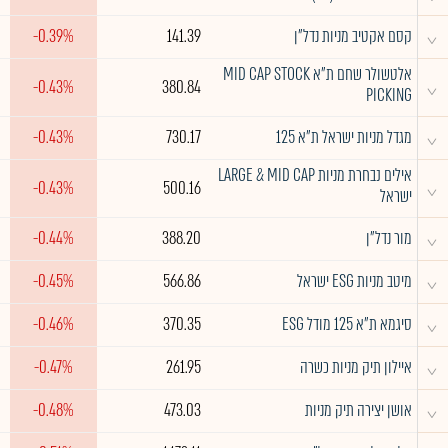
^
קסם אקטיב מניות נדל"ן
141.39
-0.39%
אלטשולר שחם ת"א MID CAP STOCK
^
-0.43%
380.84
PICKING
^
מגדל מניות ישראל ת"א 125
730.17
-0.43%
אילים נבחרת מניות LARGE & MID CAP
^
-0.43%
500.16
ישראל
^
מור נדל"ן
388.20
-0.44%
^
מיטב מניות ESG ישראל
566.86
-0.45%
^
סיגמא ת"א 125 מודל ESG
370.35
-0.46%
^
איילון תיק מניות כשרה
261.95
-0.47%
^
אושן יצירה תיק מניות
473.03
-0.48%