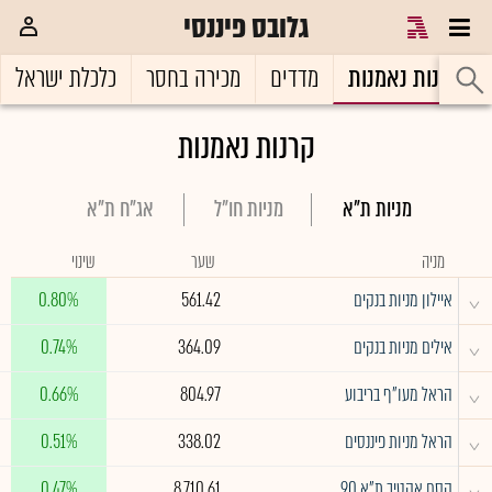
גלובס פיננסי
קרנות נאמנות
מדדים
מכירה בחסר
כלכלת ישראל
קרנות נאמנות
מניות ת"א
מניות חו"ל
אג"ח ת"א
מניה
שער
שינוי
^
איילון מניות בנקים
561.42
0.80%
^
אילים מניות בנקים
364.09
0.74%
^
הראל מעו"ף בריבוע
804.97
0.66%
^
הראל מניות פיננסים
338.02
0.51%
^
קסם אקטיב ת"א 90
8,710.61
0.47%