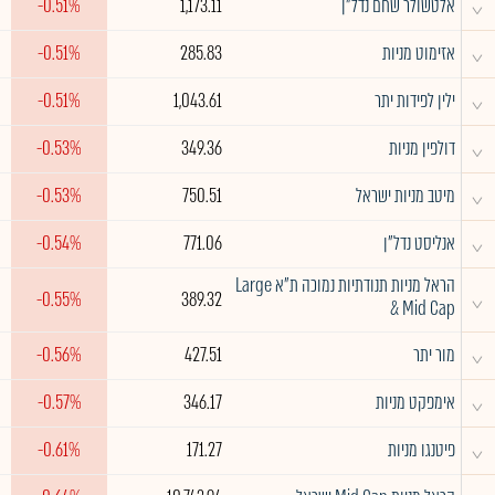
^
אלטשולר שחם נדל"ן
1,173.11
-0.51%
^
אזימוט מניות
285.83
-0.51%
^
ילין לפידות יתר
1,043.61
-0.51%
^
דולפין מניות
349.36
-0.53%
^
מיטב מניות ישראל
750.51
-0.53%
^
אנליסט נדל"ן
771.06
-0.54%
הראל מניות תנודתיות נמוכה ת"א Large
^
-0.55%
389.32
& Mid Cap
^
מור יתר
427.51
-0.56%
^
אימפקט מניות
346.17
-0.57%
^
פיטנגו מניות
171.27
-0.61%