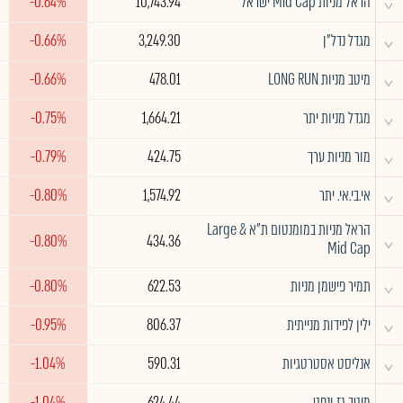
^
הראל מניות Mid Cap ישראל
10,743.94
-0.64%
^
מגדל נדל"ן
3,249.30
-0.66%
^
מיטב מניות LONG RUN
478.01
-0.66%
^
מגדל מניות יתר
1,664.21
-0.75%
^
מור מניות ערך
424.75
-0.79%
^
אי.בי.אי. יתר
1,574.92
-0.80%
הראל מניות במומנטום ת"א Large &
^
-0.80%
434.36
Mid Cap
^
תמיר פישמן מניות
622.53
-0.80%
^
ילין לפידות מנייתית
806.37
-0.95%
^
אנליסט אסטרטגיות
590.31
-1.04%
^
מיטב גז ונפט
624.44
-1.04%