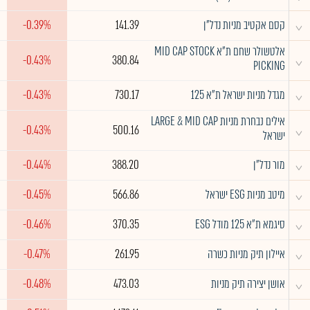
^
קסם אקטיב מניות נדל"ן
141.39
-0.39%
אלטשולר שחם ת"א MID CAP STOCK
^
-0.43%
380.84
PICKING
^
מגדל מניות ישראל ת"א 125
730.17
-0.43%
אילים נבחרת מניות LARGE & MID CAP
^
-0.43%
500.16
ישראל
^
מור נדל"ן
388.20
-0.44%
^
מיטב מניות ESG ישראל
566.86
-0.45%
^
סיגמא ת"א 125 מודל ESG
370.35
-0.46%
^
איילון תיק מניות כשרה
261.95
-0.47%
^
אושן יצירה תיק מניות
473.03
-0.48%