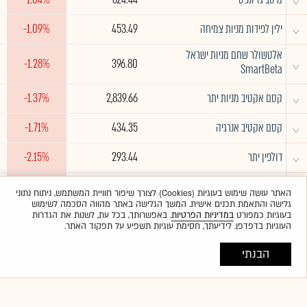
^
ילין לפידות מניות צמיחה
453.49
-1.09%
אלטשולר שחם מניות ישראל
^
-1.28%
396.80
SmartBeta
^
קסם אקטיב מניות יתר
2,839.66
-1.37%
^
קסם אקטיב אנרגיה
434.35
-1.71%
^
דולפין יתר
293.44
-2.15%
^
איילון אנרגיה ירוקה ישראל
135.87
-3.34%
האתר עושה שימוש בעוגיות (Cookies) לצורך שיפור חוויית המשתמש, ניתוח נתוני
גלישה והתאמת תכנים אישית. המשך הגלישה באתר מהווה הסכמה לשימוש
בעוגיות כמפורט
במדיניות הפרטיות
. באפשרותך, בכל עת, לשנות את הגדרות
העוגיות בדפדפן. לידיעתך, חסימת עוגיות תשפיע על תפקוד האתר.
הבנתי