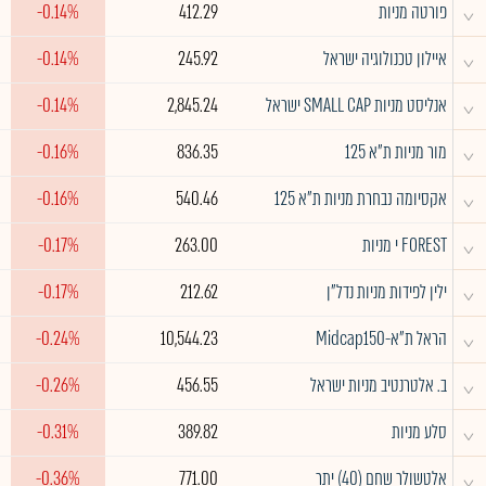
^
פורטה מניות
412.29
-0.14%
^
איילון טכנולוגיה ישראל
245.92
-0.14%
^
אנליסט מניות SMALL CAP ישראל
2,845.24
-0.14%
^
מור מניות ת"א 125
836.35
-0.16%
^
אקסיומה נבחרת מניות ת"א 125
540.46
-0.16%
^
FOREST י מניות
263.00
-0.17%
^
ילין לפידות מניות נדל"ן
212.62
-0.17%
^
הראל ת"א-Midcap150
10,544.23
-0.24%
^
ב. אלטרנטיב מניות ישראל
456.55
-0.26%
^
סלע מניות
389.82
-0.31%
^
אלטשולר שחם (40) יתר
771.00
-0.36%