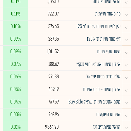
^
הראל מניות צמיחה
1,179.10
0.11%
^
פרופאונד מנייתית
722.07
0.11%
^
ילין לפידות מניות ערך ת"א 125
376.65
0.10%
^
דיאמונד מניות ת"א 125
287.35
0.09%
^
מיטב סקיי מניות
1,011.52
0.09%
^
איילון מימון ואשראי חוץ בנקאי
188.69
0.07%
^
אלפי בנדק מניות ישראל
271.38
0.06%
^
איילון מניות – קרן נאמנות
439.19
0.05%
^
קסם אקטיב מניות ישראל Buy Side
477.59
0.04%
^
אזימוט השקעות
262.96
0.03%
^
הראל מניות דיבידנד
9,364.20
0.01%