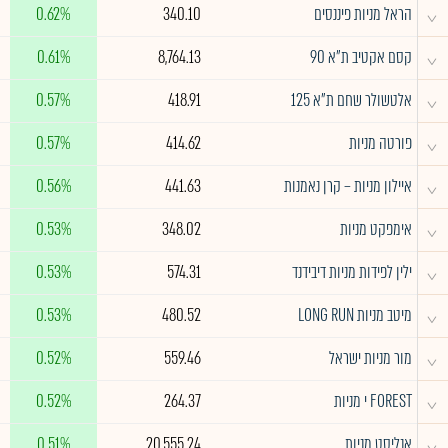
^
הראל מניות פיננסים
340.10
0.62%
^
קסם אקטיב ת"א 90
8,764.13
0.61%
^
אלטשולר שחם ת"א 125
418.91
0.57%
^
פורטה מניות
414.62
0.57%
^
איילון מניות – קרן נאמנות
441.63
0.56%
^
אימפקט מניות
348.02
0.53%
^
ילין לפידות מניות דיבידנד
574.31
0.53%
^
מיטב מניות LONG RUN
480.52
0.53%
^
מור מניות ישראל
559.46
0.52%
^
FOREST י מניות
264.37
0.52%
^
אנליסט מניות
20,555.24
0.51%