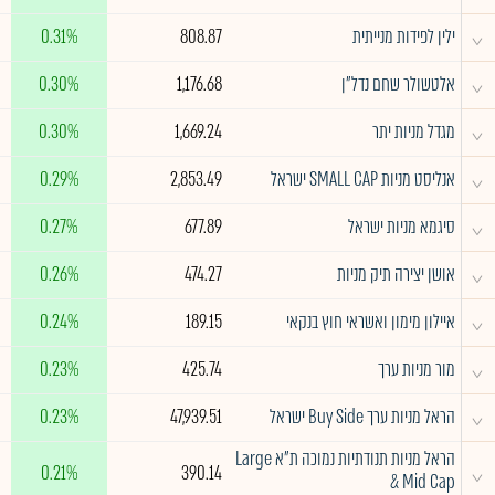
^
ילין לפידות מנייתית
808.87
0.31%
^
אלטשולר שחם נדל"ן
1,176.68
0.30%
^
מגדל מניות יתר
1,669.24
0.30%
^
אנליסט מניות SMALL CAP ישראל
2,853.49
0.29%
^
סיגמא מניות ישראל
677.89
0.27%
^
אושן יצירה תיק מניות
474.27
0.26%
^
איילון מימון ואשראי חוץ בנקאי
189.15
0.24%
^
מור מניות ערך
425.74
0.23%
^
הראל מניות ערך Buy Side ישראל
47,939.51
0.23%
הראל מניות תנודתיות נמוכה ת"א Large
^
0.21%
390.14
& Mid Cap