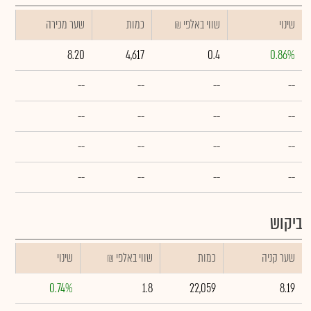
שינוי
₪ שווי באלפי
כמות
שער מכירה
8.20
4,617
0.4
0.86%
--
--
--
--
--
--
--
--
--
--
--
--
--
--
--
--
ביקוש
שער קניה
כמות
₪ שווי באלפי
שינוי
0.74%
1.8
22,059
8.19