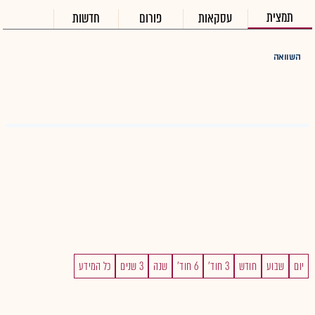
תמצית
עסקאות
פורום
חדשות
השוואה
יום
שבוע
חודש
3 חוד'
6 חוד'
שנה
3 שנים
כל המידע