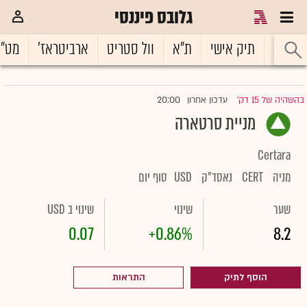
גלובס פיננסי
ראשי
תיק אישי
ת"א
וול סטריט
ארביטראז'
מט"
20:00
בהשהיה של 15 דק'
עדכון אחרון
|
מניית סרטארה
Certara
מניה
CERT
נאסד"ק
USD
סוף יום
שער
שינוי
שינוי ב USD
0.07
+0.86%
8.2
הוסף לתיק
התראות