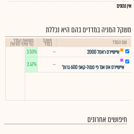
אין נתונים
משקל המניה במדדים בהם היא נכללת
משקל
תשואת המדד
שם המדד
במדד
(% שינוי חודשי)
3.53%
--
איישיירס ראסל 2000
2.47%
--
איישיירס אס אנד פי סמול-קאפ 600 גרות'
חיפושים אחרונים