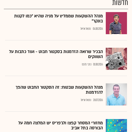
חדשות
מנהל ההשקעות שממליץ על מניה שהיא "כמו לקנות
בונקר"
04.08.2026
נתנאל אריאל
הבכיר שרואה הזדמנות בסקטור חבוט - ועוד כתבות על
השווקים
01.08.2026
כתבי גלובס
מנהל ההשקעות שבטוח: זה הסקטור החבוט שהפך
להזדמנות
28.07.2026
נתנאל אריאל
מחזורי המסחר קפצו ולג'פריס יש המלצה חמה על
הבורסה בתל אביב