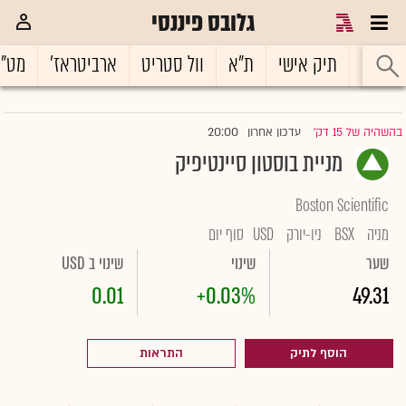
גלובס פיננסי
ראשי
תיק אישי
ת"א
וול סטריט
ארביטראז'
מט"
20:00
בהשהיה של 15 דק'
עדכון אחרון
|
מניית בוסטון סיינטיפיק
Boston Scientific
מניה
BSX
ניו-יורק
USD
סוף יום
שער
שינוי
שינוי ב USD
0.01
+0.03%
49.31
הוסף לתיק
התראות