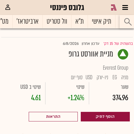
גלובס פיננסי
ראשי
תיק אישי
ת"א
וול סטריט
ארביטראז'
מט"
6/8/2026
בהשהיה של 15 דק'
עדכון אחרון
|
מניית אוורסט גרופ
Everest Group
מניה
EG
ניו-יורק
USD
סוף יום
שער
שינוי
שינוי ב USD
4.61
+1.24%
374.96
הוסף לתיק
התראות