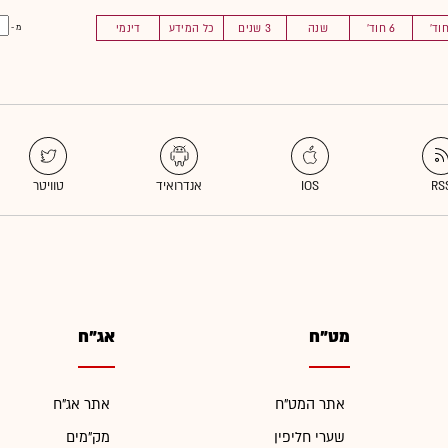
6 חוד'
שנה
3 שנים
כל המידע
דינמי
מ -
מט"ח
אג"ח
אתר המט"ח
אתר אג"ח
שערי חליפין
מק"מים