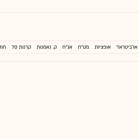
ארביטראז'
אופציות
מט"ח
אג"ח
ק. נאמנות
קרנות סל
חוז