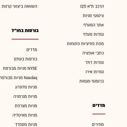
הרכב ת"א 125
השוואה ביצועי קרנות
ציטוטי מניות
אתר המעו"ף
בורסות בחו"ל
נגזרות מעו"ף
מפת פוזיציות פתוחות
מדדים
כתבי אופציה
בורסות בעולם
נגזרות דולר
מניות מבורסת NYSE
נגזרות אירו
מניות מבורסת Nasdaq
ברומטר-מגמות
מניות מלונדון
מניות מגרמניה
מדדים
מניות מצרפת
מניות מאיטליה
מחירים
מניות מספרד