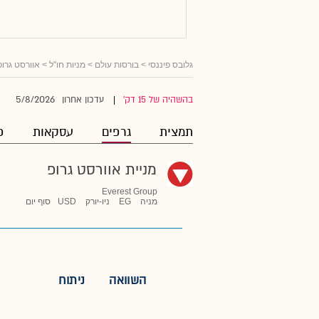
גלובס פיננסי
>
בורסות עולם
>
מניות חו"ל
>
אוורסט גרופ
5/8/2026
בהשהיה של 15 דק'
עדכון אחרון
|
תמצית
גרפים
עסקאות
פ
מניית אוורסט גרופ
Everest Group
מניה
EG
ניו-יורק
USD
סוף יום
השוואה
ניתוח