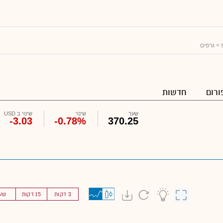
> גרפים
ורום
חדשות
שער
שינוי
שינוי ב USD
-3.03
-0.78%
370.25
3 דקות
15 דקות
שע