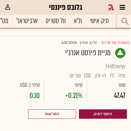
גלובס פיננסי
ראשי
תיק אישי
ת"א
וול סטריט
ארביטראז'
מט"
6/8/2026
בהשהיה של 15 דק'
עדכון אחרון
|
מניית פירסט אנרג'י
FirstEnergy
מניה
FE
ניו-יורק
USD
סוף יום
שער
שינוי
שינוי ב USD
0.10
+0.21%
47.47
הוסף לתיק
התראות