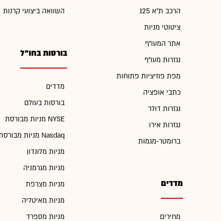
הרכב ת"א 125
השוואה ביצועי קרנות
ציטוטי מניות
אתר המעו"ף
בורסות בחו"ל
נגזרות מעו"ף
מפת פוזיציות פתוחות
מדדים
כתבי אופציה
בורסות בעולם
נגזרות דולר
מניות מבורסת NYSE
נגזרות אירו
מניות מבורסת Nasdaq
ברומטר-מגמות
מניות מלונדון
מניות מגרמניה
מדדים
מניות מצרפת
מניות מאיטליה
מחירים
מניות מספרד