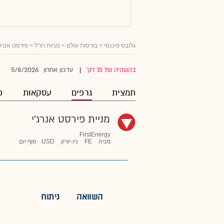
גלובס פיננסי
>
בורסות עולם
>
מניות חו"ל
>
פירסט אנרג'
5/8/2026
בהשהיה של 15 דק'
עדכון אחרון
|
תמצית
גרפים
עסקאות
פ
מניית פירסט אנרג'י
FirstEnergy
מניה
FE
ניו-יורק
USD
סוף יום
השוואה
ניתוח