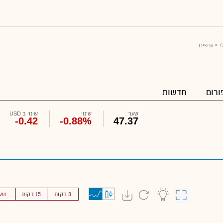
י
> גרפים
ורום
חדשות
שער
שינוי
שינוי ב USD
-0.42
-0.88%
47.37
3 דקות
15 דקות
שע