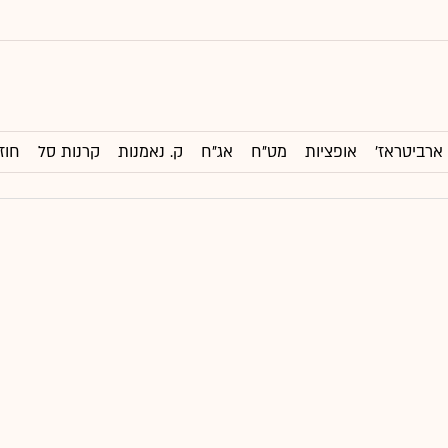
ארביטראז'
אופציות
מט"ח
אג"ח
ק. נאמנות
קרנות סל
חוז