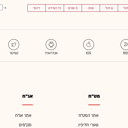
6 חוד'
שנה
3 שנים
כל המידע
דינמי
מ -
מט"ח
אג"ח
אתר המט"ח
אתר אג"ח
שערי חליפין
מק"מים