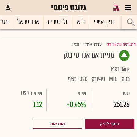
גלובס פיננסי
ראשי
תיק אישי
ת"א
וול סטריט
ארביטראז'
מט"
17:35
בהשהיה של 15 דק'
עדכון אחרון
|
מניית אם אנד טי בנק
M&T Bank
מניה
MTB
ניו-יורק
USD
רציף
שער
שינוי
שינוי ב USD
1.12
+0.45%
251.26
הוסף לתיק
התראות