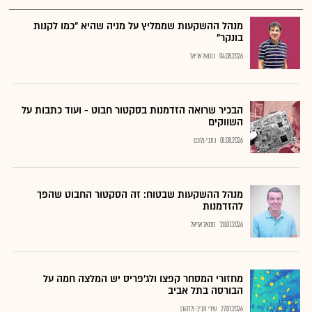
מנהל ההשקעות שממליץ על מניה שהיא "כמו לקנות
בונקר"
04.08.2026
נתנאל אריאל
הבכיר שרואה הזדמנות בסקטור חבוט - ועוד כתבות על
השווקים
01.08.2026
כתבי גלובס
מנהל ההשקעות שבטוח: זה הסקטור החבוט שהפך
להזדמנות
28.07.2026
נתנאל אריאל
מחזורי המסחר קפצו ולג'פריס יש המלצה חמה על
הבורסה בתל אביב
27.07.2026
שירי חביב-ולדהורן