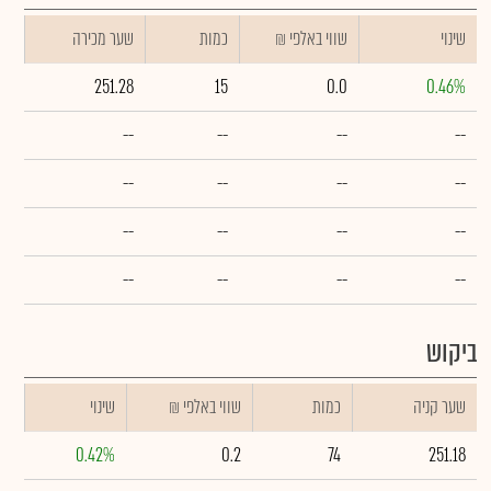
שינוי
₪ שווי באלפי
כמות
שער מכירה
251.28
15
0.0
0.46%
--
--
--
--
--
--
--
--
--
--
--
--
--
--
--
--
ביקוש
שער קניה
כמות
₪ שווי באלפי
שינוי
0.42%
0.2
74
251.18