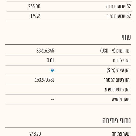
52 שבועות גבוה
255.00
52 שבועות נמוך
174.76
שווי
שווי שוק
(א` USD)
38,616,345
מכפיל רווח
0.01
הון עצמי
(א' $)
הון רשום למסחר
153,690,781
הון מונפק ונפרע
שער ממוצע
--
נתוני פתיחה
שער פתיחה
248.70