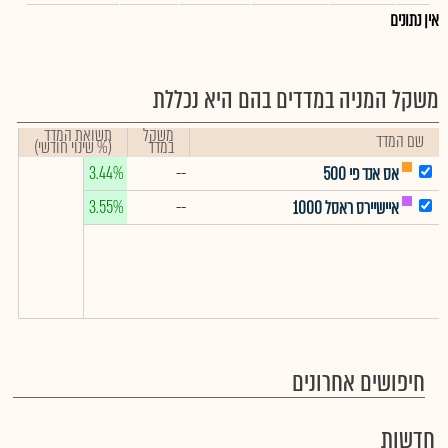
אין נתונים
משקל המניה במדדים בהם היא נכללת
משקל
תשואת המדד
שם המדד
במדד
(% שינוי חודשי)
3.44%
--
אס אנד פי 500
3.55%
--
איישיירס ראסל 1000
חיפושים אחרונים
חדשות