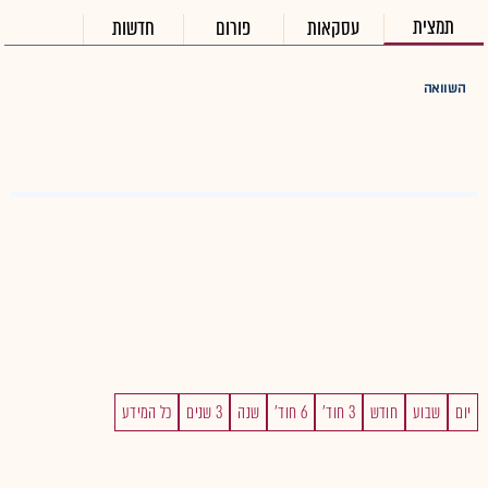
תמצית
עסקאות
פורום
חדשות
השוואה
יום
שבוע
חודש
3 חוד'
6 חוד'
שנה
3 שנים
כל המידע