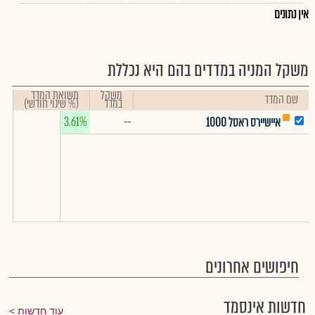
אין נתונים
משקל המניה במדדים בהם היא נכללת
משקל
תשואת המדד
שם המדד
במדד
(% שינוי חודשי)
3.61%
--
איישיירס ראסל 1000
חיפושים אחרונים
חדשות אינסמד
עוד חדשות