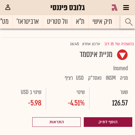
גלובס פיננסי
ראשי
תיק אישי
ת"א
וול סטריט
ארביטראז'
מט"
16:45
בהשהיה של 15 דק'
עדכון אחרון
|
מניית אינסמד
Insmed
מניה
INSM
נאסד"ק
USD
רציף
שער
שינוי
שינוי ב USD
-5.98
-4.51%
126.57
הוסף לתיק
התראות