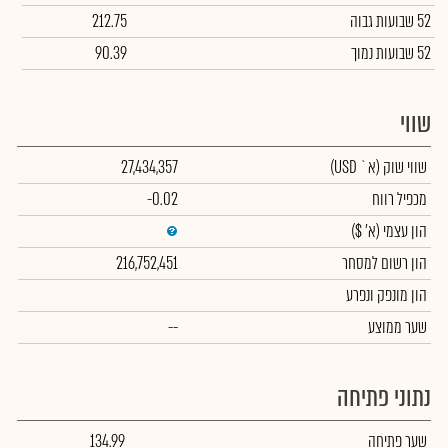
52 שבועות גבוה
212.75
52 שבועות נמוך
90.39
שווי
שווי שוק
(א` USD)
27,434,357
מכפיל רווח
-0.02
הון עצמי
(א' $)
הון רשום למסחר
216,752,451
הון מונפק ונפרע
שער ממוצע
--
נתוני פתיחה
שער פתיחה
134.99