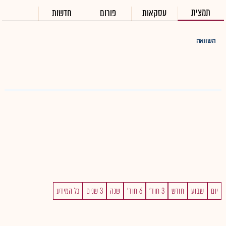
תמצית
עסקאות
פורום
חדשות
השוואה
יום
שבוע
חודש
3 חוד'
6 חוד'
שנה
3 שנים
כל המידע